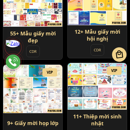
12+ Mẫu giấy mời
55+ Mẫu giấy mời
hội nghị
đẹp
CDR
CDR
local_mall
VIP
VIP
11+ Thiệp mời sinh
9+ Giấy mời họp lớp
nhật