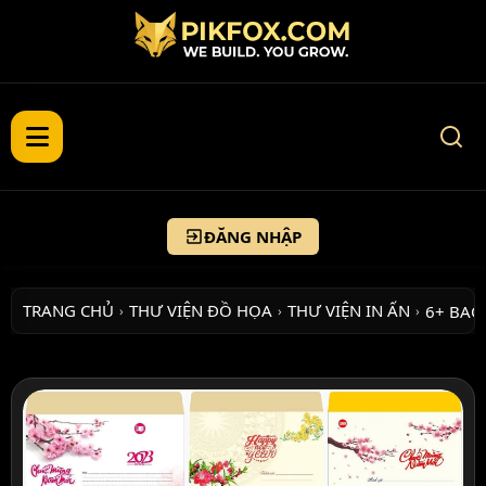
ĐĂNG NHẬP
TRANG CHỦ
THƯ VIỆN ĐỒ HỌA
THƯ VIỆN IN ẤN
6+ BAO
›
›
›