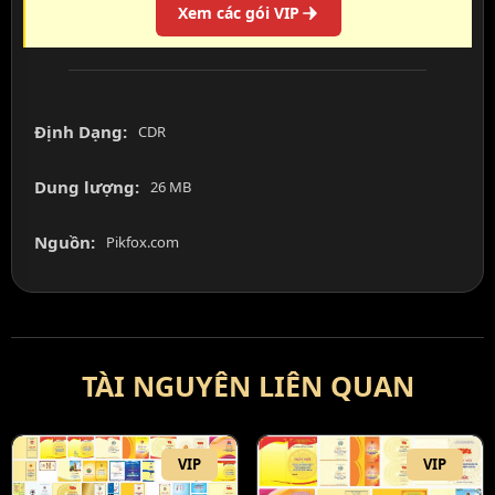
Xem các gói VIP
Định Dạng:
CDR
Dung lượng:
26 MB
Nguồn:
Pikfox.com
TÀI NGUYÊN LIÊN QUAN
VIP
VIP