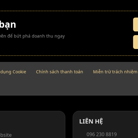
 bạn
guyên để bứt phá doanh thu ngay
 dụng Cookie
Chính sách thanh toán
Miễn trừ trách nhiệm
LIÊN HỆ
096 230 8819
bsite