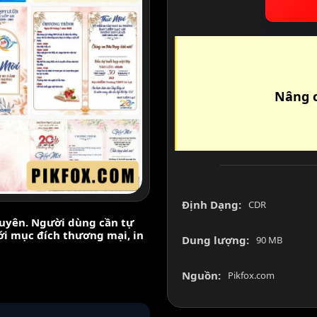
Nâng c
Định Dạng:
CDR
nguyên. Người dùng cần tự
với mục đích thương mại, in
Dung lượng:
90 MB
Nguồn:
Pikfox.com