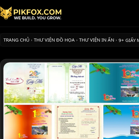
TRANG CHỦ
THƯ VIỆN ĐỒ HỌA
THƯ VIỆN IN ẤN
9+ GIẤY
›
›
›