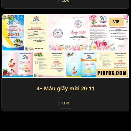
CDR
VIP
4+ Mẫu giấy mời 20-11
CDR