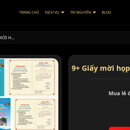
TRANG CHỦ
DỊCH VỤ
TÀI NGUYÊN
BLOG
 MỜI H…
9+ Giấy mời họp
Mua lẻ 