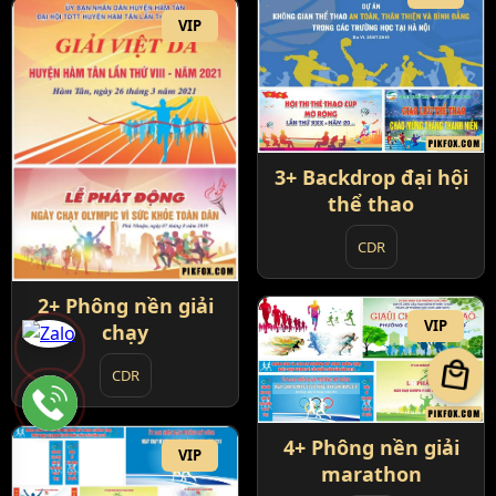
VIP
3+ Backdrop đại hội
thể thao
CDR
2+ Phông nền giải
VIP
chạy
local_mall
CDR
4+ Phông nền giải
VIP
marathon