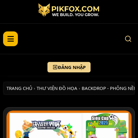
ĐĂNG NHẬP
TRANG CHỦ
THƯ VIỆN ĐỒ HỌA
BACKDROP - PHÔNG NỀN
›
›