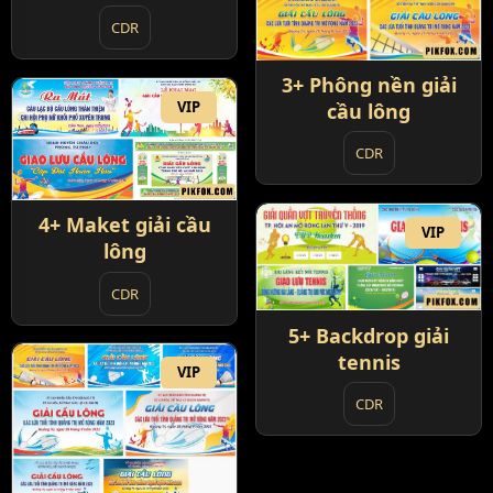
CDR
3+ Phông nền giải
VIP
cầu lông
CDR
4+ Maket giải cầu
VIP
lông
CDR
5+ Backdrop giải
tennis
VIP
CDR