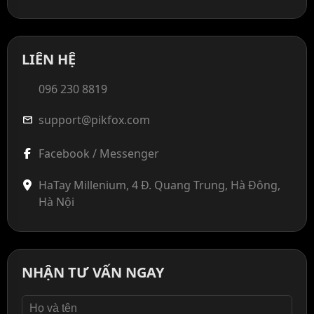
LIÊN HỆ
096 230 8819
support@pikfox.com
mail
Facebook / Messenger
HaTay Millenium, 4 Đ. Quang Trung, Hà Đông,
Hà Nội
NHẬN TƯ VẤN NGAY