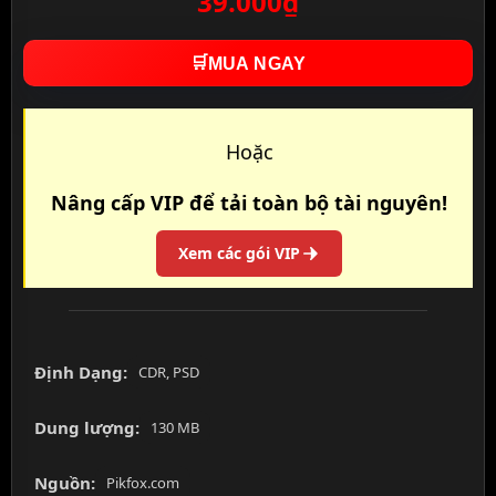
39.000₫
🛒
MUA NGAY
Hoặc
Nâng cấp VIP để tải toàn bộ tài nguyên!
Xem các gói VIP
Định Dạng:
CDR, PSD
Dung lượng:
130 MB
Nguồn:
Pikfox.com