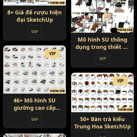
8+ Giá để rượu hiện
đại SketchUp
SKP
Mô hình SU thông
dụng trong thiết kế
nội thất
VIP
SKP
VIP
46+ Mô hình SU
giường cao cấp
SketchUp
50+ Bàn trà kiểu
SKP
Trung Hoa SketchUp