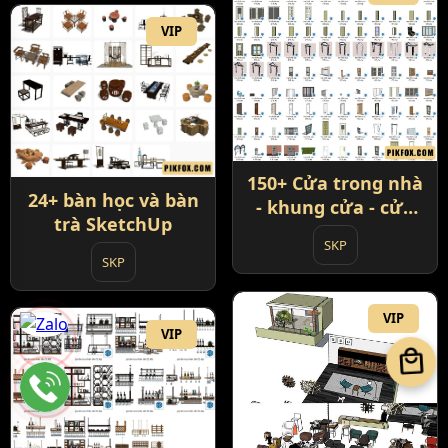
VIP
150+ Cửa trong nhà
24+ bàn học và bàn
- khung cửa - cửa
trà SketchUp
phòng và đồ nội
SKP
thất
SKP
VIP
VIP
local_mall