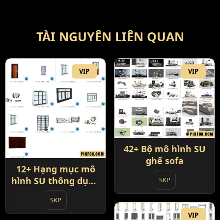
TÀI NGUYÊN LIÊN QUAN
VIP
VIP
42+ Bộ mô hình SU
ghế sofa
12+ Hạng mục mô
hình SU thông dụng
SKP
cửa - cửa sổ - bàn
SKP
ghế
VIP