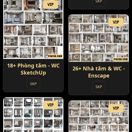
SKP
VIP
VIP
18+ Phòng tắm - WC
26+ Nhà tắm & WC -
SketchUp
Enscape
SKP
SKP
VIP
VIP