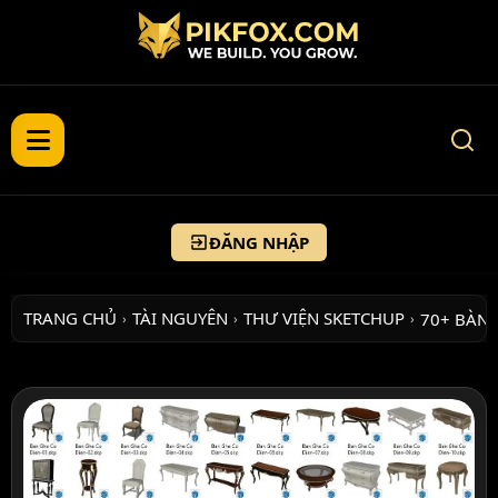
ĐĂNG NHẬP
TRANG CHỦ
TÀI NGUYÊN
THƯ VIỆN SKETCHUP
70+ BÀN 
›
›
›