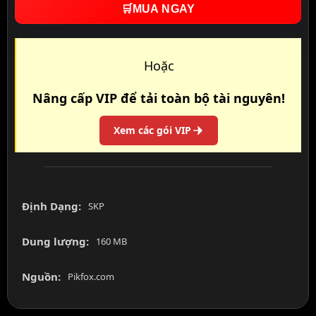
🛒
MUA NGAY
Hoặc
Nâng cấp VIP để tải toàn bộ tài nguyên!
Xem các gói VIP
Định Dạng:
SKP
Dung lượng:
160 MB
Nguồn:
Pikfox.com