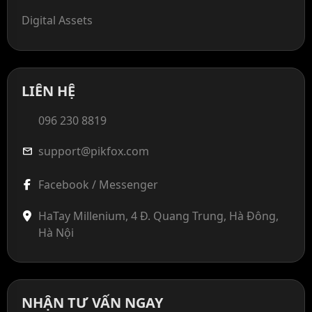
Digital Assets
LIÊN HỆ
096 230 8819
support@pikfox.com
mail
Facebook / Messenger
HaTay Millenium, 4 Đ. Quang Trung, Hà Đông,
Hà Nội
NHẬN TƯ VẤN NGAY