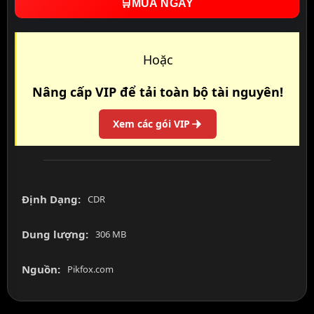
🛒
MUA NGAY
Hoặc
Nâng cấp VIP để tải toàn bộ tài nguyên!
Xem các gói VIP
Định Dạng:
CDR
Dung lượng:
306 MB
Nguồn:
Pikfox.com