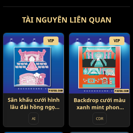
TÀI NGUYÊN LIÊN QUAN
VIP
VIP
Sân khấu cưới hình
Backdrop cưới màu
lâu đài hồng ngọt
xanh mint phong
ngào (91)
cách lễ hội carnival
AI
CDR
hiện đại (83)