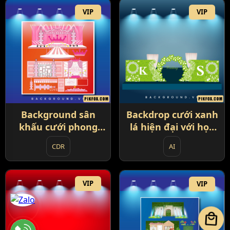
VIP
VIP
Background sân
Backdrop cưới xanh
khấu cưới phong
lá hiện đại với họa
cách hoàng gia với
tiết ren trắng và
CDR
AI
tông hồng chủ đạo
vòng lá nổi bật (85)
(84)
VIP
VIP
local_mall