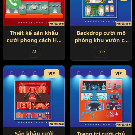
Thiết kế sân khấu
Backdrop cưới mô
cưới phong cách Hồi
phỏng khu vườn cổ
giáo (86)
tích (87)
AI
CDR
VIP
VIP
Sân khấu cưới
Trang trí cưới chủ