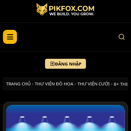
ĐĂNG NHẬP
TRANG CHỦ
THƯ VIỆN ĐỒ HỌA
THƯ VIỆN CƯỚI
8+ THIỆ
›
›
›