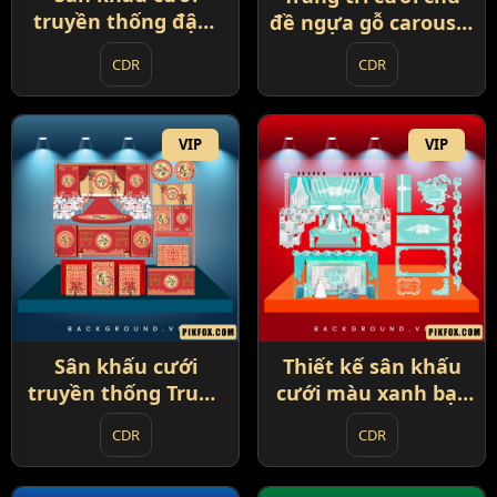
truyền thống đậm
đề ngựa gỗ carousel
phong cách Trung
và đu quay (89)
CDR
CDR
Hoa (88)
VIP
VIP
Sân khấu cưới
Thiết kế sân khấu
truyền thống Trung
cưới màu xanh bạc
Hoa (90)
hà (92)
CDR
CDR