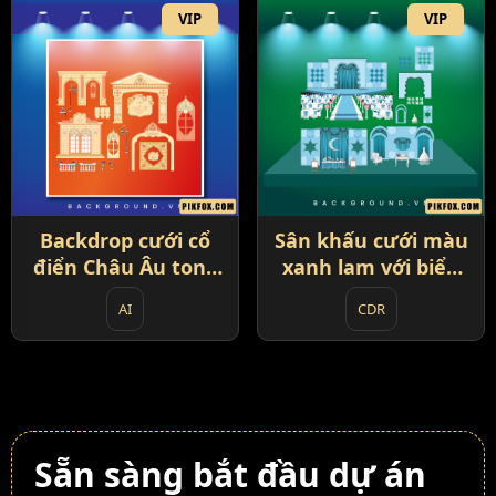
VIP
VIP
Backdrop cưới cổ
Sân khấu cưới màu
điển Châu Âu tone
xanh lam với biểu
vàng kem (93)
tượng mặt trăng
AI
CDR
(94)
Sẵn sàng bắt đầu dự án