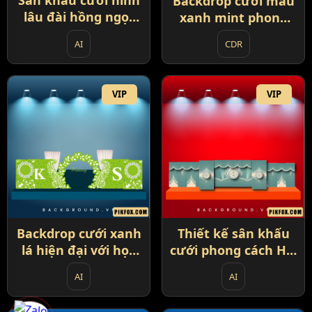
Sân khấu cưới hình
Backdrop cưới màu
lâu đài hồng ngọt
xanh mint phong
ngào (91)
cách lễ hội carnival
AI
CDR
hiện đại (83)
VIP
VIP
Backdrop cưới xanh
Thiết kế sân khấu
lá hiện đại với họa
cưới phong cách Hồi
tiết ren trắng và
giáo (86)
AI
AI
vòng lá nổi bật (85)