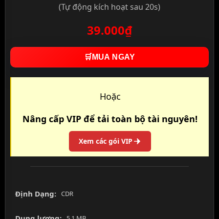
(Tự động kích hoạt sau 20s)
39.000₫
🛒
MUA NGAY
Hoặc
Nâng cấp VIP để tải toàn bộ tài nguyên!
Xem các gói VIP
Định Dạng:
CDR
Dung lượng:
5.1 MB