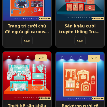
Trang trí cưới chủ
Sân khấu cưới
đề ngựa gỗ carousel
truyền thống Trung
và đu quay (89)
Hoa (90)
CDR
CDR
VIP
VIP
Thiết kế sân khấu
Backdrop cưới cổ