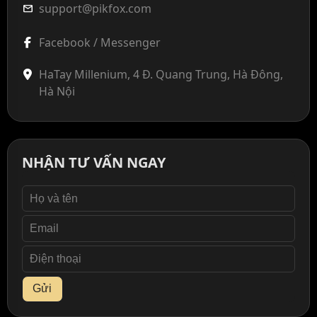
support@pikfox.com
mail
Facebook / Messenger
HaTay Millenium, 4 Đ. Quang Trung, Hà Đông,
Hà Nội
NHẬN TƯ VẤN NGAY
Gửi