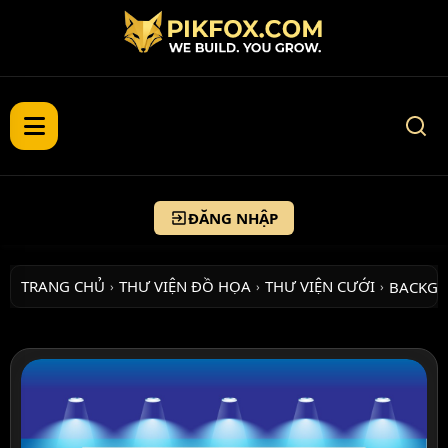
ĐĂNG NHẬP
TRANG CHỦ
THƯ VIỆN ĐỒ HỌA
THƯ VIỆN CƯỚI
BACKGR
›
›
›