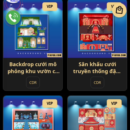
VIP
VIP
local_mall
Backdrop cưới mô
Sân khấu cưới
phỏng khu vườn cổ
truyền thống đậm
tích (87)
phong cách Trung
CDR
CDR
Hoa (88)
VIP
VIP