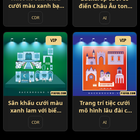
cưới màu xanh bạc
điển Châu Âu tone
hà (92)
vàng kem (93)
CDR
AI
VIP
VIP
Trang trí tiệc cưới
Sân khấu cưới màu
mô hình lâu đài cổ
xanh lam với biểu
tích (95)
tượng mặt trăng
AI
CDR
(94)