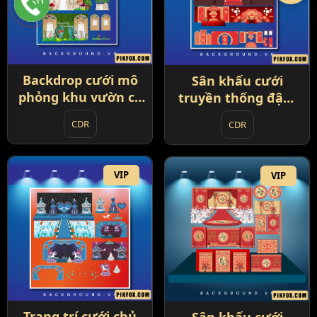
Backdrop cưới mô
Sân khấu cưới
phỏng khu vườn cổ
truyền thống đậm
tích (87)
phong cách Trung
CDR
CDR
Hoa (88)
VIP
VIP
Trang trí cưới chủ