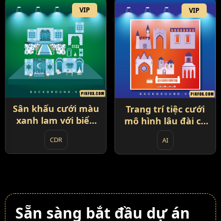
VIP
VIP
Sân khấu cưới màu
Trang trí tiệc cưới
xanh lam với biểu
mô hình lâu đài cổ
tượng mặt trăng
tích (95)
CDR
AI
(94)
Sẵn sàng bắt đầu dự án