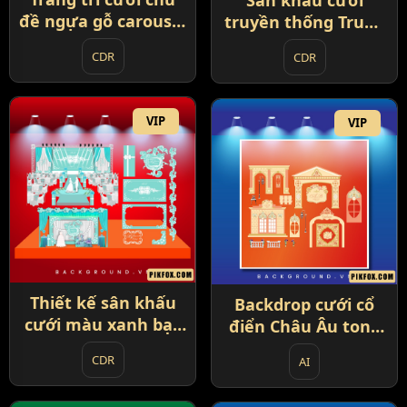
Sân khấu cưới
đề ngựa gỗ carousel
truyền thống Trung
và đu quay (89)
Hoa (90)
CDR
CDR
VIP
VIP
Thiết kế sân khấu
Backdrop cưới cổ
cưới màu xanh bạc
điển Châu Âu tone
hà (92)
vàng kem (93)
CDR
AI