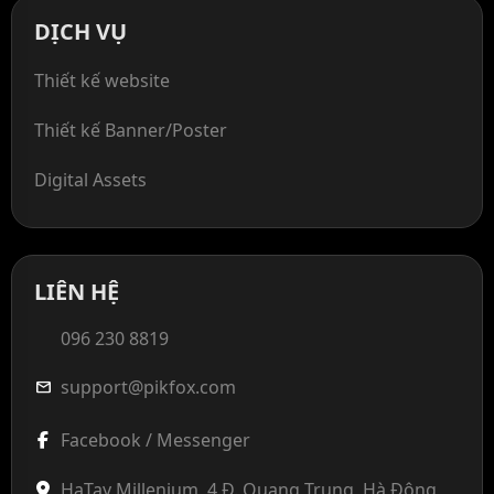
DỊCH VỤ
Thiết kế website
Thiết kế Banner/Poster
Digital Assets
LIÊN HỆ
096 230 8819
support@pikfox.com
mail
Facebook / Messenger
HaTay Millenium, 4 Đ. Quang Trung, Hà Đông,