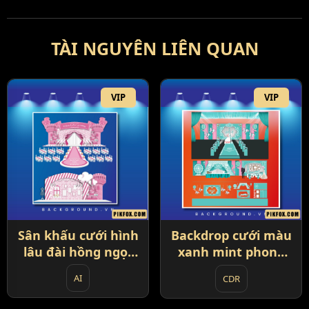
TÀI NGUYÊN LIÊN QUAN
VIP
VIP
Sân khấu cưới hình
Backdrop cưới màu
lâu đài hồng ngọt
xanh mint phong
ngào (91)
cách lễ hội carnival
AI
CDR
hiện đại (83)