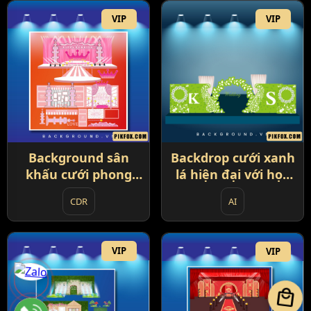
VIP
VIP
Background sân
Backdrop cưới xanh
khấu cưới phong
lá hiện đại với họa
cách hoàng gia với
tiết ren trắng và
CDR
AI
tông hồng chủ đạo
vòng lá nổi bật (85)
(84)
VIP
VIP
local_mall