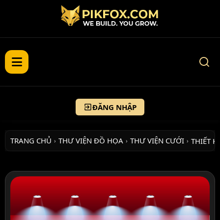
ĐĂNG NHẬP
TRANG CHỦ
THƯ VIỆN ĐỒ HỌA
THƯ VIỆN CƯỚI
THIẾT K
›
›
›