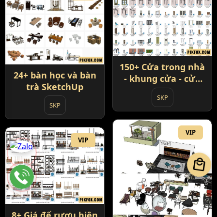
150+ Cửa trong nhà
24+ bàn học và bàn
- khung cửa - cửa
trà SketchUp
phòng và đồ nội
SKP
thất
SKP
VIP
VIP
local_mall
8+ Giá để rượu hiện