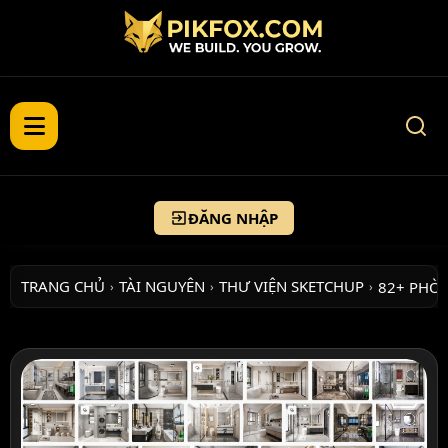
ĐĂNG NHẬP
TRANG CHỦ
TÀI NGUYÊN
THƯ VIỆN SKETCHUP
82+ PHÒ
›
›
›