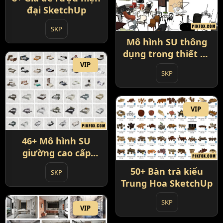
đại SketchUp
SKP
Mô hình SU thông
dụng trong thiết kế
nội thất
VIP
SKP
VIP
46+ Mô hình SU
giường cao cấp
SketchUp
50+ Bàn trà kiểu
SKP
Trung Hoa SketchUp
SKP
VIP