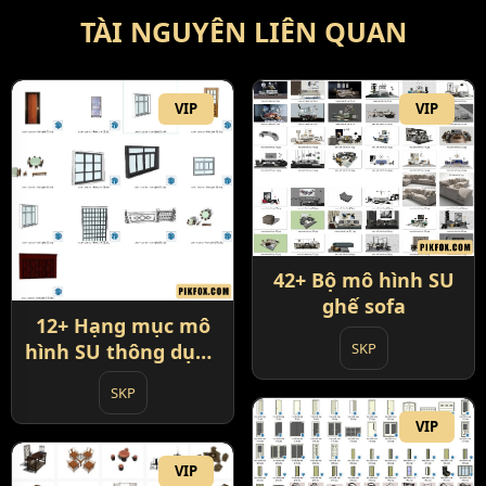
TÀI NGUYÊN LIÊN QUAN
VIP
VIP
42+ Bộ mô hình SU
ghế sofa
12+ Hạng mục mô
hình SU thông dụng
SKP
cửa - cửa sổ - bàn
SKP
ghế
VIP
VIP