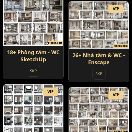
VIP
18+ Phòng tắm - WC
26+ Nhà tắm & WC -
SketchUp
Enscape
SKP
SKP
VIP
VIP