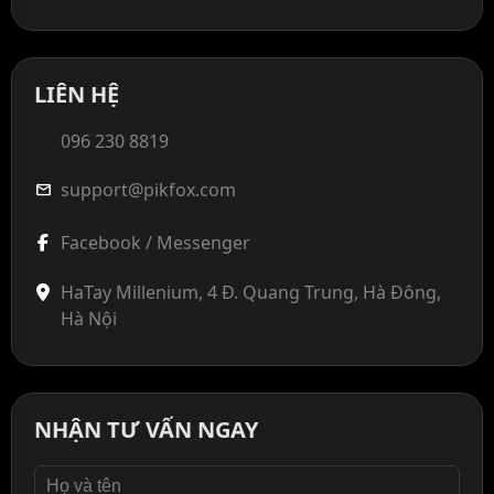
LIÊN HỆ
096 230 8819
support@pikfox.com
mail
Facebook / Messenger
HaTay Millenium, 4 Đ. Quang Trung, Hà Đông,
Hà Nội
NHẬN TƯ VẤN NGAY