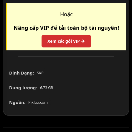
Hoặc
Nâng cấp VIP để tải toàn bộ tài nguyên!
Xem các gói VIP
Định Dạng:
SKP
Dung lượng:
6.73 GB
Nguồn:
Pikfox.com