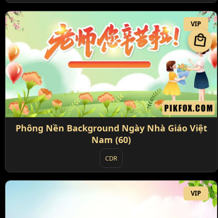
VIP
local_mall
Phông Nền Background Ngày Nhà Giáo Việt
Nam (60)
CDR
VIP