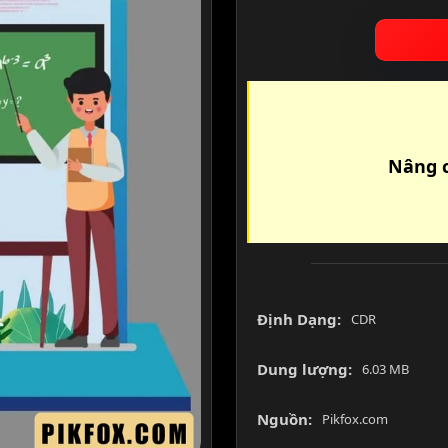
Nâng c
Định Dạng:
CDR
Dung lượng:
6.03 MB
Nguồn:
Pikfox.com