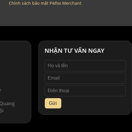
Chính sách bảo mật Pikfox Merchant
NHẬN TƯ VẤN NGAY
r
. Quang
Gửi
ội