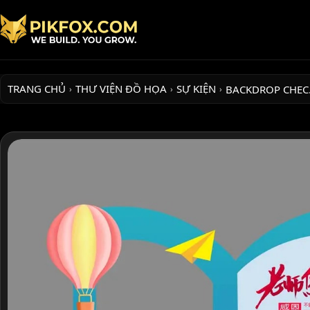
TRANG CHỦ
THƯ VIỆN ĐỒ HỌA
SỰ KIỆN
BACKDROP CHE
›
›
›