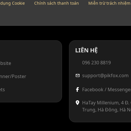
 dụng Cookie
Chính sách thanh toán
Miễn trừ trách nhiệm
LIÊN HỆ
096 230 8819
bsite
support@pikfox.com
mail
anner/Poster
ets
Facebook / Messenge
HaTay Millenium, 4 Đ
Trung, Hà Đông, Hà N