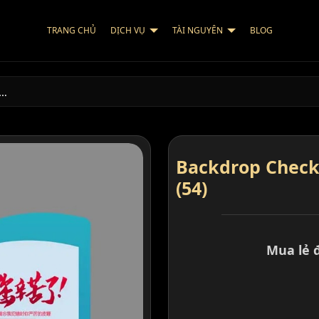
TRANG CHỦ
DỊCH VỤ
TÀI NGUYÊN
BLOG
C…
Backdrop Check
(54)
Mua lẻ 