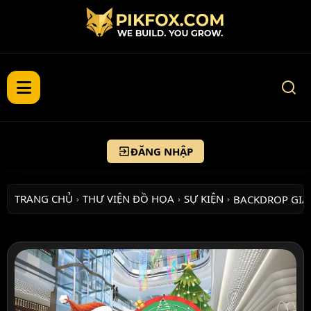
ĐĂNG NHẬP
TRANG CHỦ
THƯ VIỆN ĐỒ HỌA
SỰ KIỆN
BACKDROP GI
›
›
›