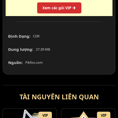
Xem các gói VIP
Định Dạng:
CDR
Dung lượng:
27.39 MB
Nguồn:
Pikfox.com
TÀI NGUYÊN LIÊN QUAN
VIP
VIP