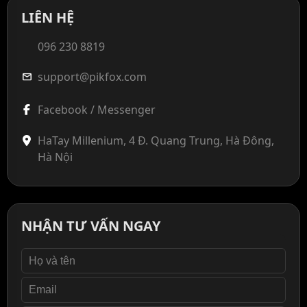
LIÊN HỆ
096 230 8819
support@pikfox.com
mail
Facebook / Messenger
HaTay Millenium, 4 Đ. Quang Trung, Hà Đông,
Hà Nội
NHẬN TƯ VẤN NGAY