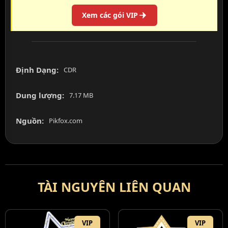
Xem các gói VIP
Định Dạng:
CDR
Dung lượng:
7.17 MB
Nguồn:
Pikfox.com
TÀI NGUYÊN LIÊN QUAN
VIP
VIP