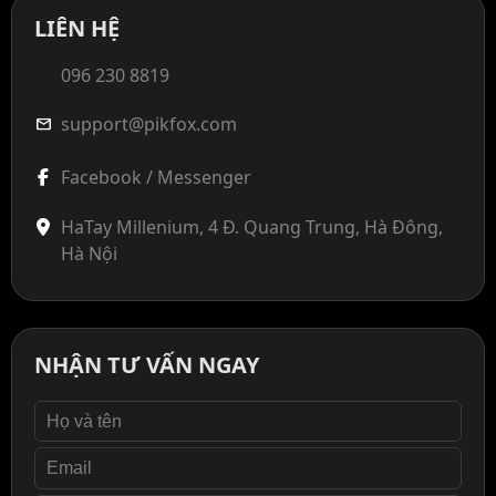
LIÊN HỆ
096 230 8819
support@pikfox.com
mail
Facebook / Messenger
HaTay Millenium, 4 Đ. Quang Trung, Hà Đông,
Hà Nội
NHẬN TƯ VẤN NGAY