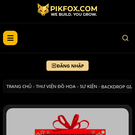
ĐĂNG NHẬP
TRANG CHỦ
THƯ VIỆN ĐỒ HỌA
SỰ KIỆN
BACKDROP GI
›
›
›