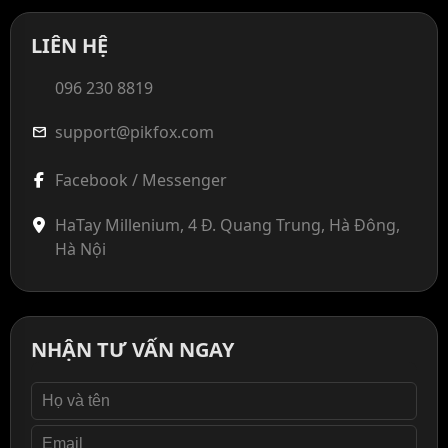
LIÊN HỆ
096 230 8819
support@pikfox.com
mail
Facebook / Messenger
HaTay Millenium, 4 Đ. Quang Trung, Hà Đông,
Hà Nội
NHẬN TƯ VẤN NGAY