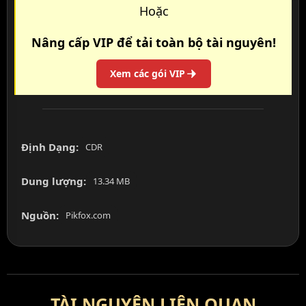
Hoặc
Nâng cấp VIP để tải toàn bộ tài nguyên!
Xem các gói VIP
Định Dạng:
CDR
Dung lượng:
13.34 MB
Nguồn:
Pikfox.com
TÀI NGUYÊN LIÊN QUAN