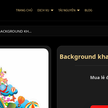
TRANG CHỦ
DỊCH VỤ
TÀI NGUYÊN
BLOG
BACKGROUND KH…
Background kha
Mua lẻ 