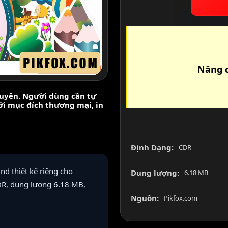
Nâng c
nguyên. Người dùng cần tự
với mục đích thương mại, in
Định Dạng:
CDR
d thiết kế riêng cho
Dung lượng:
6.18 MB
DR, dung lượng 6.18 MB,
Nguồn:
Pikfox.com