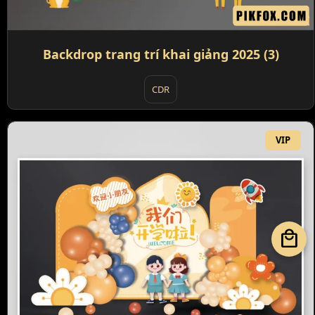
Backdrop trang trí khai giảng 2025 (3)
CDR
VIP
local_mall