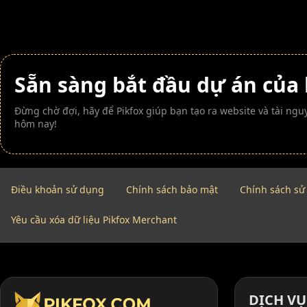
Sẵn sàng bắt đầu dự án của
Đừng chờ đợi, hãy để Pikfox giúp bạn tạo ra website và tài n
hôm nay!
Điều khoản sử dụng
Chính sách bảo mật
Chính sách sử
Yêu cầu xóa dữ liệu Pikfox Merchant
DỊCH VỤ