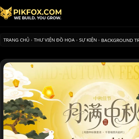
TRANG CHỦ
THƯ VIỆN ĐỒ HỌA
SỰ KIỆN
BACKGROUND T
›
›
›