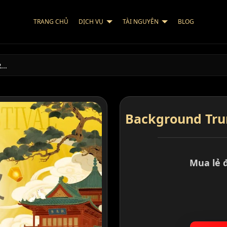
TRANG CHỦ
DỊCH VỤ
TÀI NGUYÊN
BLOG
R…
Background Trun
Mua lẻ 