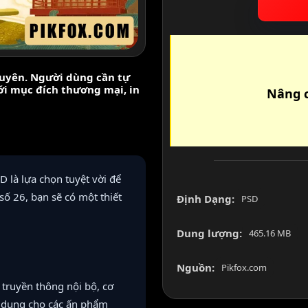
nguyên. Người dùng cần tự
với mục đích thương mại, in
Nâng c
 là lựa chọn tuyệt vời để
số 26, bạn sẽ có một thiết
Định Dạng:
PSD
Dung lượng:
465.16 MB
Nguồn:
Pikfox.com
truyền thông nội bộ, cơ
sử dụng cho các ấn phẩm