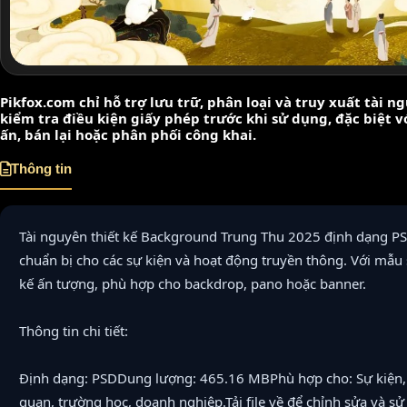
Pikfox.com chỉ hỗ trợ lưu trữ, phân loại và truy xuất tài 
kiểm tra điều kiện giấy phép trước khi sử dụng, đặc biệt 
ấn, bán lại hoặc phân phối công khai.
Thông tin
Tài nguyên thiết kế Background Trung Thu 2025 định dạng PSD
chuẩn bị cho các sự kiện và hoạt động truyền thông. Với mẫu 
kế ấn tượng, phù hợp cho backdrop, pano hoặc banner.
Thông tin chi tiết:
Định dạng: PSDDung lượng: 465.16 MBPhù hợp cho: Sự kiện, 
quan, trường học, doanh nghiệp.Tải file về để chỉnh sửa và 