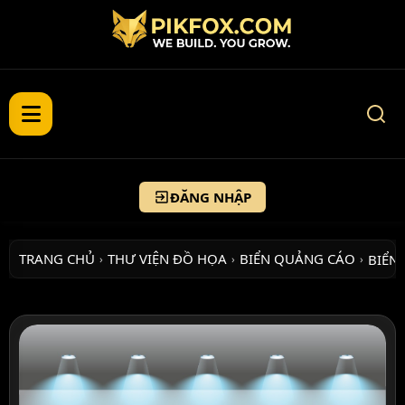
ĐĂNG NHẬP
TRANG CHỦ
THƯ VIỆN ĐỒ HỌA
BIỂN QUẢNG CÁO
BIỂN
›
›
›