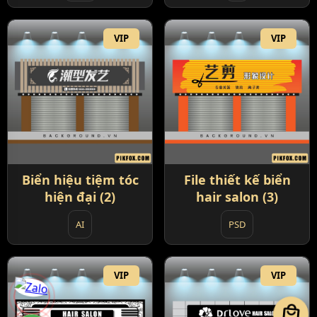
VIP
VIP
Biển hiệu tiệm tóc
File thiết kế biển
hiện đại (2)
hair salon (3)
AI
PSD
VIP
VIP
local_mall