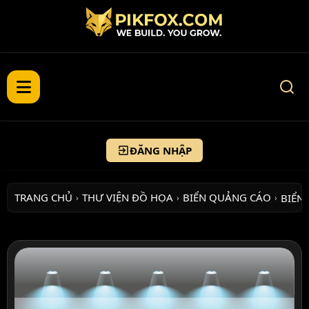
ĐĂNG NHẬP
TRANG CHỦ
THƯ VIỆN ĐỒ HỌA
BIỂN QUẢNG CÁO
BIỂN
›
›
›