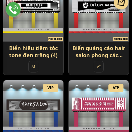
local_mall
Biển hiệu tiệm tóc
Biển quảng cáo hair
tone đen trắng (4)
salon phong cách
châu Âu (5)
AI
AI
VIP
VIP