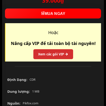
39.000₫
🛒
MUA NGAY
Hoặc
Nâng cấp VIP để tải toàn bộ tài nguyên!
Xem các gói VIP
Định Dạng:
CDR
Dung lượng:
1 MB
Nguồn:
Pikfox.com