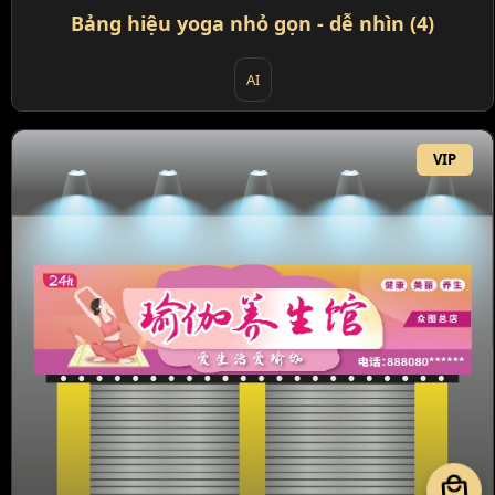
Bảng hiệu yoga nhỏ gọn - dễ nhìn (4)
AI
VIP
local_mall