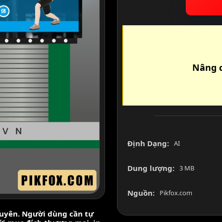
Nâng c
Định Dạng:
AI
Dung lượng:
3 MB
Nguồn:
Pikfox.com
nguyên. Người dùng cần tự