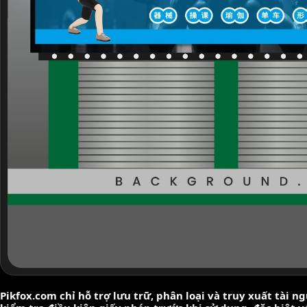
Pikfox.com chỉ hỗ trợ lưu trữ, phân loại và truy xuất tài 