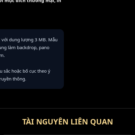
với mục đích thương mại, in
AI với dung lượng 3 MB. Mẫu
dụng làm backdrop, pano
ym.
àu sắc hoặc bố cục theo ý
truyền thông.
TÀI NGUYÊN LIÊN QUAN