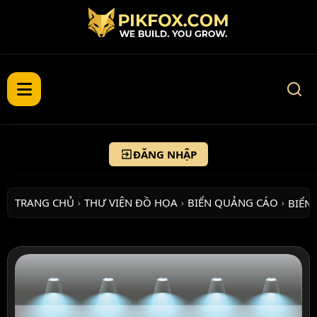
ĐĂNG NHẬP
TRANG CHỦ
THƯ VIỆN ĐỒ HỌA
BIỂN QUẢNG CÁO
BIỂN
›
›
›