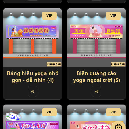
VIP
VIP
Bảng hiệu yoga nhỏ
Biển quảng cáo
gọn - dễ nhìn (4)
yoga ngoài trời (5)
AI
AI
VIP
VIP
local_mall