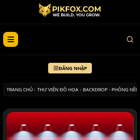
ĐĂNG NHẬP
TRANG CHỦ
THƯ VIỆN ĐỒ HỌA
BACKDROP - PHÔNG NỀN
›
›