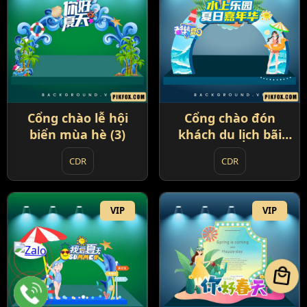
Cổng chào lễ hội
Cổng chào đón
biển mùa hè (3)
khách du lịch bãi
biển đẹp mắt
CDR
CDR
VIP
VIP
local_mall