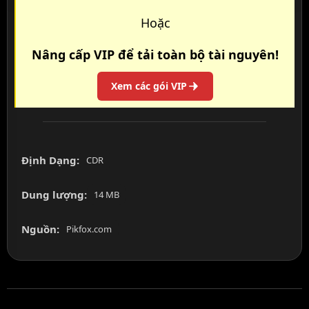
Hoặc
Nâng cấp VIP để tải toàn bộ tài nguyên!
Xem các gói VIP
Định Dạng:
CDR
Dung lượng:
14 MB
Nguồn:
Pikfox.com