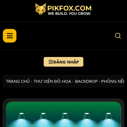
ĐĂNG NHẬP
TRANG CHỦ
THƯ VIỆN ĐỒ HỌA
BACKDROP - PHÔNG NỀN
›
›