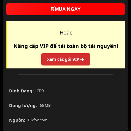
🛒
MUA NGAY
Hoặc
Nâng cấp VIP để tải toàn bộ tài nguyên!
Xem các gói VIP
Định Dạng:
CDR
Dung lượng:
66 MB
Nguồn:
Pikfox.com