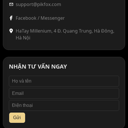
support@pikfox.com
mail
Facebook / Messenger
HaTay Millenium, 4 Đ. Quang Trung, Hà Đông,
Hà Nội
NHẬN TƯ VẤN NGAY
Gửi