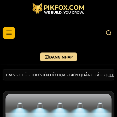
ĐĂNG NHẬP
TRANG CHỦ
THƯ VIỆN ĐỒ HỌA
BIỂN QUẢNG CÁO
FILE 
›
›
›