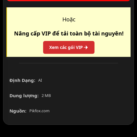
Hoặc
Nâng cấp VIP để tải toàn bộ tài nguyên!
Xem các gói VIP
Định Dạng:
AI
Dung lượng:
2 MB
Nguồn:
Pikfox.com