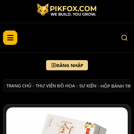
ĐĂNG NHẬP
TRANG CHỦ
THƯ VIỆN ĐỒ HỌA
SỰ KIỆN
HỘP BÁNH TR
›
›
›