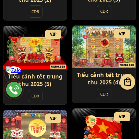
CDR
CDR
VIP
VIP
Tiểu cảnh tết trung
Tiểu cảnh tết trung
local_mall
thu 2025 (4)
thu 2025 (5)
CDR
CDR
VIP
VIP