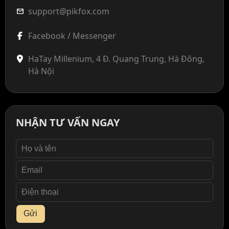
support@pikfox.com
mail
Facebook / Messenger
HaTay Millenium, 4 Đ. Quang Trung, Hà Đông,
Hà Nội
NHẬN TƯ VẤN NGAY
Gửi