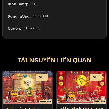
Định Dạng:
PSD
Dung lượng:
125.35 MB
Nguồn:
Pikfox.com
TÀI NGUYÊN LIÊN QUAN
VIP
VIP