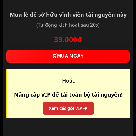
Mua lẻ để sở hữu vĩnh viễn tài nguyên này
(Tự động kích hoạt sau 20s)
39.000₫
🛒
MUA NGAY
Hoặc
Nâng cấp VIP để tải toàn bộ tài nguyên!
Xem các gói VIP