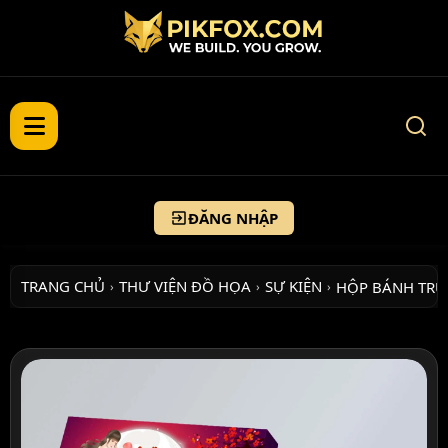
ĐĂNG NHẬP
TRANG CHỦ
THƯ VIỆN ĐỒ HỌA
SỰ KIỆN
HỘP BÁNH TR
›
›
›