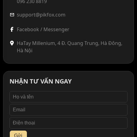
096 230 8819
support@pikfox.com
mail
Facebook / Messenger
HaTay Millenium, 4 Đ. Quang Trung, Hà Đông,
Hà Nội
NHẬN TƯ VẤN NGAY
Gửi