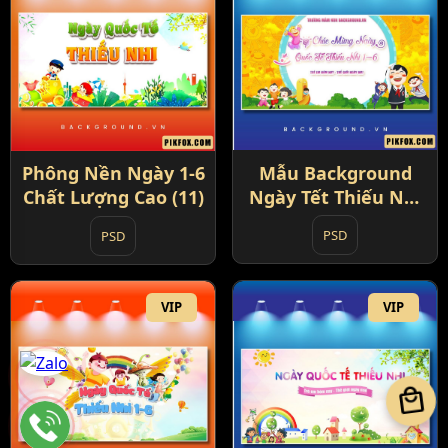
Mẫu Background
Phông Nền Ngày 1-6
Ngày Tết Thiếu Nhi
Chất Lượng Cao (11)
1-6 (12)
PSD
PSD
VIP
VIP
local_mall