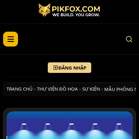
ĐĂNG NHẬP
TRANG CHỦ
THƯ VIỆN ĐỒ HỌA
SỰ KIỆN
MẪU PHÔNG N
›
›
›