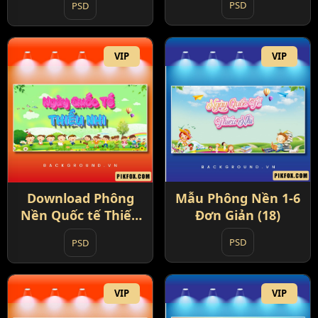
PSD
PSD
VIP
VIP
Mẫu Phông Nền 1-6
Download Phông
Đơn Giản (18)
Nền Quốc tế Thiếu
nhi 1-6 (17)
PSD
PSD
VIP
VIP