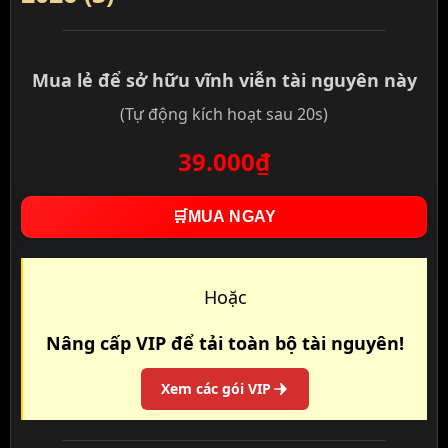
Mua lẻ để sở hữu vĩnh viễn tài nguyên này
(Tự động kích hoạt sau 20s)
39.000₫
🛒
MUA NGAY
Hoặc
Nâng cấp VIP để tải toàn bộ tài nguyên!
Xem các gói VIP