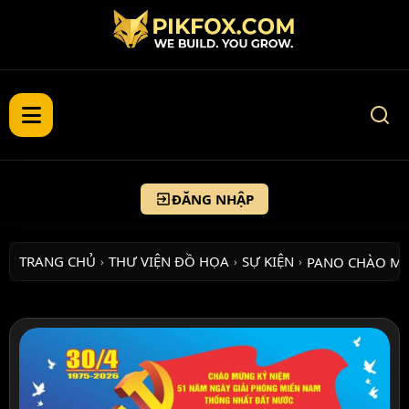
ĐĂNG NHẬP
TRANG CHỦ
THƯ VIỆN ĐỒ HỌA
SỰ KIỆN
PANO CHÀO M
›
›
›