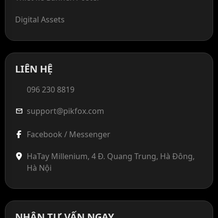
Digital Assets
LIÊN HỆ
096 230 8819
support@pikfox.com
mail
Facebook / Messenger
HaTay Millenium, 4 Đ. Quang Trung, Hà Đông,
Hà Nội
NHẬN TƯ VẤN NGAY