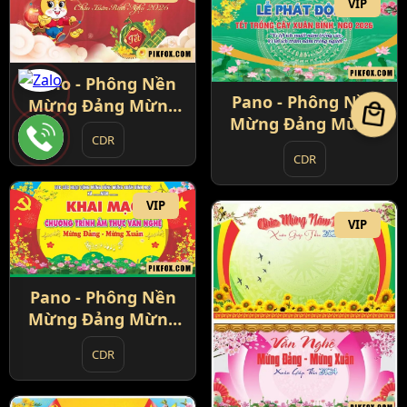
VIP
Pano - Phông Nền
Pano - Phông Nền
Mừng Đảng Mừng
local_mall
Mừng Đảng Mừng
Xuân 3-2 (3)
CDR
Xuân 3-2 (4)
CDR
VIP
VIP
Pano - Phông Nền
Mừng Đảng Mừng
Xuân 3-2 (5)
CDR