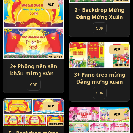
VIP
2+ Backdrop Mừng
Đảng Mừng Xuân
CDR
VIP
2+ Phông nền sân
khấu mừng Đảng
3+ Pano treo mừng
mừng xuân
Đảng mừng xuân
CDR
CDR
VIP
VIP
5+ Backdrop mừng