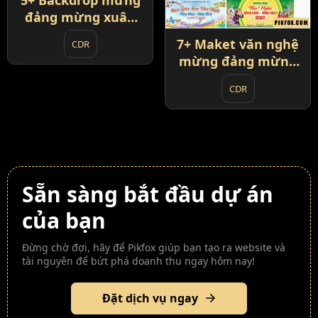
đảng mừng xuân
mừng đất nước đổi
7+ Maket văn nghệ
CDR
mới
mừng đảng mừng
xuân
CDR
Sẵn sàng bắt đầu dự án
của bạn
Đừng chờ đợi, hãy để Pikfox giúp bạn tạo ra website và
tài nguyên để bứt phá doanh thu ngay hôm nay!
Đặt dịch vụ ngay