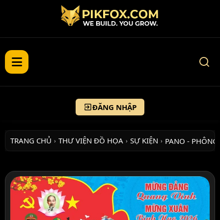
ĐĂNG NHẬP
TRANG CHỦ
THƯ VIỆN ĐỒ HỌA
SỰ KIỆN
PANO - PHÔNG
›
›
›