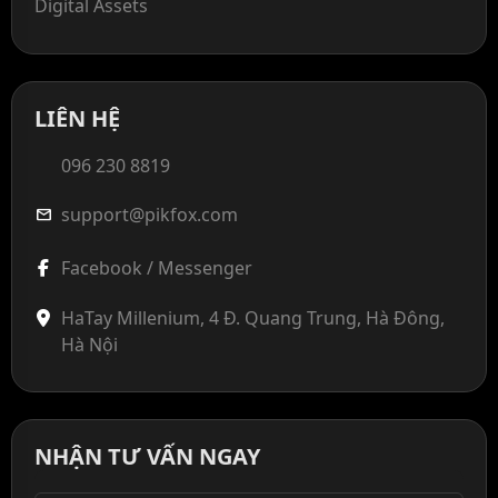
Digital Assets
LIÊN HỆ
096 230 8819
support@pikfox.com
mail
Facebook / Messenger
HaTay Millenium, 4 Đ. Quang Trung, Hà Đông,
Hà Nội
NHẬN TƯ VẤN NGAY