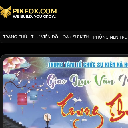
TRANG CHỦ
THƯ VIỆN ĐỒ HỌA
SỰ KIỆN
PHÔNG NỀN TR
›
›
›