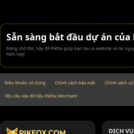
Sẵn sàng bắt đầu dự án của
Đừng chờ đợi, hãy để Pikfox giúp bạn tạo ra website và tài n
hôm nay!
Điều khoản sử dụng
Chính sách bảo mật
Chính sách sử
Yêu cầu xóa dữ liệu Pikfox Merchant
DỊCH VỤ