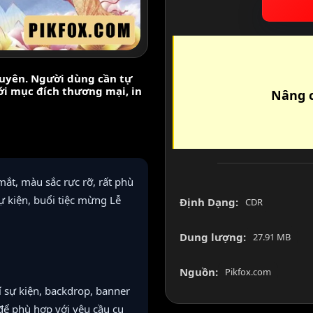
nguyên. Người dùng cần tự
với mục đích thương mại, in
Nâng c
ắt, màu sắc rực rỡ, rất phù
ự kiện, buổi tiệc mừng Lễ
Định Dạng:
CDR
Dung lượng:
27.91 MB
Nguồn:
Pikfox.com
 sự kiện, backdrop, banner
 để phù hợp với yêu cầu cụ