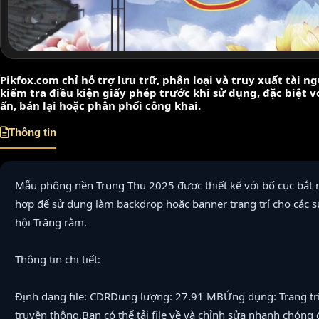
Pikfox.com chỉ hỗ trợ lưu trữ, phân loại và truy xuất tài 
kiểm tra điều kiện giấy phép trước khi sử dụng, đặc biệt 
ấn, bán lại hoặc phân phối công khai.
Thông tin
Mẫu phông nền Trung Thu 2025 được thiết kế với bố cục bắt m
hợp để sử dụng làm backdrop hoặc banner trang trí cho các s
hội Trăng rằm.
Thông tin chi tiết:
Định dạng file: CDRDung lượng: 27.91 MBỨng dụng: Trang trí
truyền thông.Bạn có thể tải file về và chỉnh sửa nhanh chóng