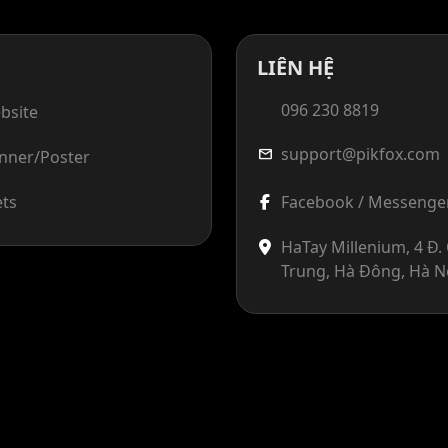
LIÊN HỆ
096 230 8819
bsite
support@pikfox.com
mail
anner/Poster
ets
Facebook / Messenge
HaTay Millenium, 4 Đ
Trung, Hà Đông, Hà N