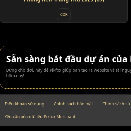
CDR
Sẵn sàng bắt đầu dự án của
Đừng chờ đợi, hãy để Pikfox giúp bạn tạo ra website và tài n
hôm nay!
Điều khoản sử dụng
Chính sách bảo mật
Chính sách sử
Yêu cầu xóa dữ liệu Pikfox Merchant