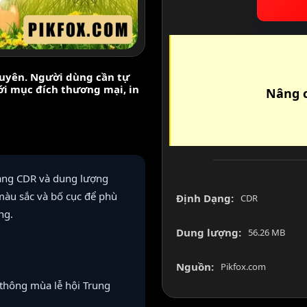
nguyên. Người dùng cần tự
với mục đích thương mại, in
Nâng c
dạng CDR và dung lượng
màu sắc và bố cục để phù
Định Dạng:
CDR
ng.
Dung lượng:
56.26 MB
Nguồn:
Pikfox.com
 thông mùa lễ hội Trung