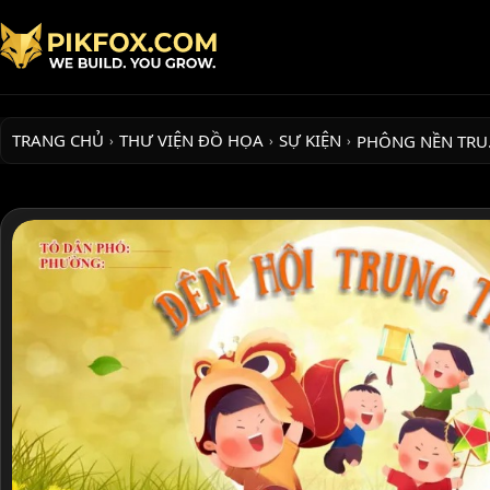
TRANG CHỦ
THƯ VIỆN ĐỒ HỌA
SỰ KIỆN
PHÔNG NỀN TR
›
›
›