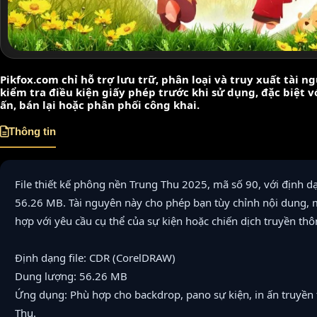
Pikfox.com chỉ hỗ trợ lưu trữ, phân loại và truy xuất tài 
kiểm tra điều kiện giấy phép trước khi sử dụng, đặc biệt 
ấn, bán lại hoặc phân phối công khai.
Thông tin
File thiết kế phông nền Trung Thu 2025, mã số 90, với định 
56.26 MB. Tài nguyên này cho phép bạn tùy chỉnh nội dung, 
hợp với yêu cầu cụ thể của sự kiện hoặc chiến dịch truyền thô
Định dạng file: CDR (CorelDRAW)
Dung lượng: 56.26 MB
Ứng dụng: Phù hợp cho backdrop, pano sự kiện, in ấn truyền
Thu.