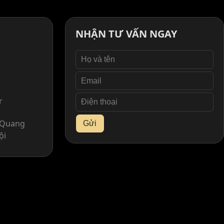
NHẬN TƯ VẤN NGAY
r
. Quang
Gửi
ội