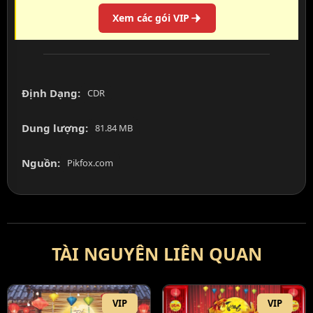
Xem các gói VIP
Định Dạng:
CDR
Dung lượng:
81.84 MB
Nguồn:
Pikfox.com
TÀI NGUYÊN LIÊN QUAN
VIP
VIP