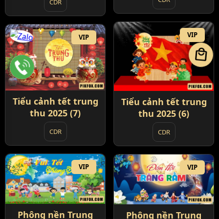
CDR
VIP
VIP
local_mall
Tiểu cảnh tết trung
Tiểu cảnh tết trung
thu 2025 (7)
thu 2025 (6)
CDR
CDR
VIP
VIP
Phông nền Trung
Phông nền Trung