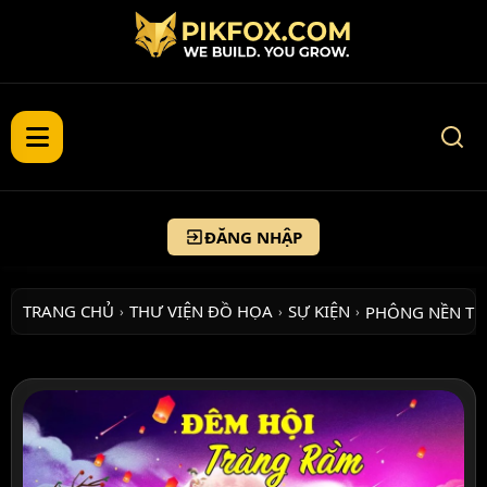
ĐĂNG NHẬP
TRANG CHỦ
THƯ VIỆN ĐỒ HỌA
SỰ KIỆN
PHÔNG NỀN T
›
›
›