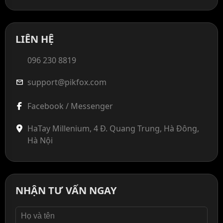
LIÊN HỆ
096 230 8819
support@pikfox.com
mail
Facebook / Messenger
HaTay Millenium, 4 Đ. Quang Trung, Hà Đông,
Hà Nội
NHẬN TƯ VẤN NGAY