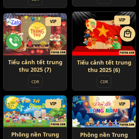
VIP
VIP
local_mall
Tiểu cảnh tết trung
Tiểu cảnh tết trung
thu 2025 (7)
thu 2025 (6)
CDR
CDR
VIP
VIP
Phông nền Trung
Phông nền Trung