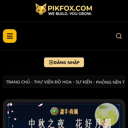
ĐĂNG NHẬP
TRANG CHỦ
THƯ VIỆN ĐỒ HỌA
SỰ KIỆN
PHÔNG NỀN T
›
›
›