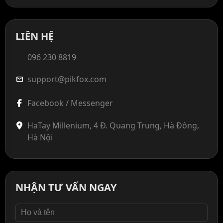
LIÊN HỆ
096 230 8819
support@pikfox.com
mail
Facebook / Messenger
HaTay Millenium, 4 Đ. Quang Trung, Hà Đông,
Hà Nội
NHẬN TƯ VẤN NGAY