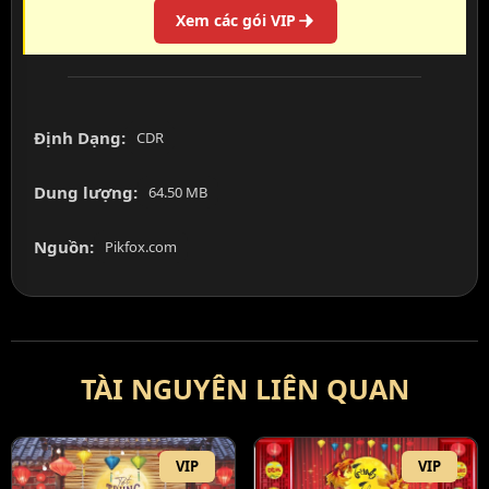
Xem các gói VIP
Định Dạng:
CDR
Dung lượng:
64.50 MB
Nguồn:
Pikfox.com
TÀI NGUYÊN LIÊN QUAN
VIP
VIP