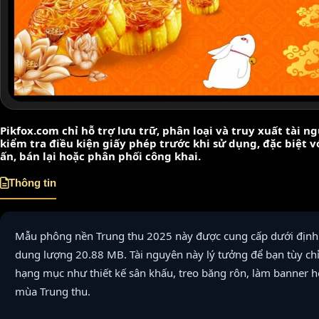
Pikfox.com chỉ hỗ trợ lưu trữ, phân loại và truy xuất tài 
kiểm tra điều kiện giấy phép trước khi sử dụng, đặc biệt 
ấn, bán lại hoặc phân phối công khai.
Thông tin
Mẫu phông nền Trung thu 2025 này được cung cấp dưới địn
dung lượng 20.88 MB. Tài nguyên này lý tưởng để bạn tùy ch
hạng mục như thiết kế sân khấu, treo băng rôn, làm banner 
mùa Trung thu.