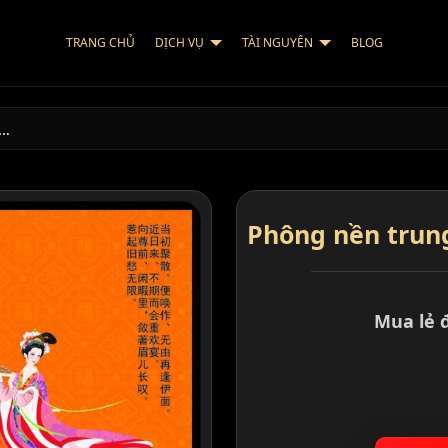
TRANG CHỦ
DỊCH VỤ
TÀI NGUYÊN
BLOG
U…
Phông nền trung 
Mua lẻ 