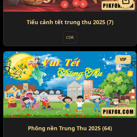
local_mall
Tiểu cảnh tết trung thu 2025 (7)
CDR
VIP
Phông nền Trung Thu 2025 (64)