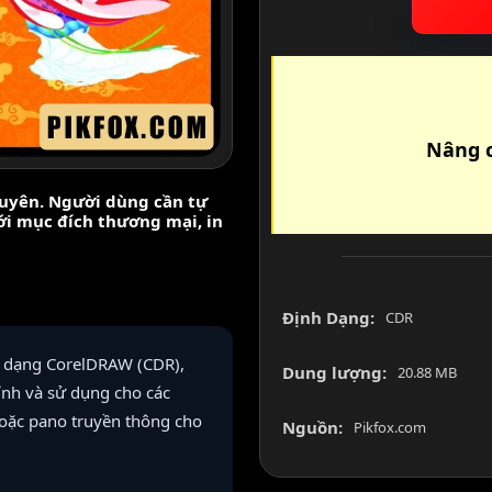
Nâng c
nguyên. Người dùng cần tự
với mục đích thương mại, in
Định Dạng:
CDR
h dạng CorelDRAW (CDR),
Dung lượng:
20.88 MB
ỉnh và sử dụng cho các
hoặc pano truyền thông cho
Nguồn:
Pikfox.com