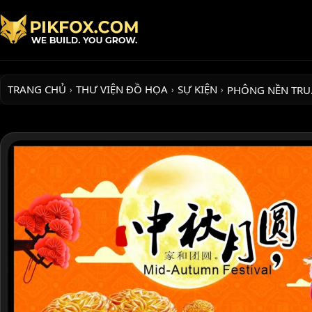
TRANG CHỦ
THƯ VIỆN ĐỒ HỌA
SỰ KIỆN
PHÔNG NỀN TR
›
›
›