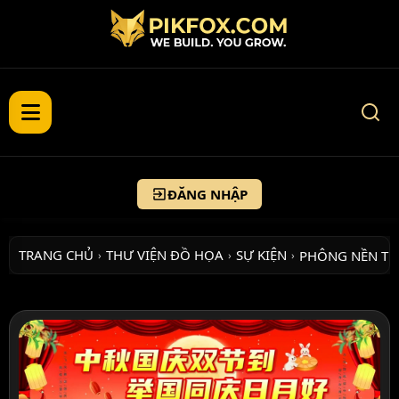
ĐĂNG NHẬP
TRANG CHỦ
THƯ VIỆN ĐỒ HỌA
SỰ KIỆN
PHÔNG NỀN T
›
›
›