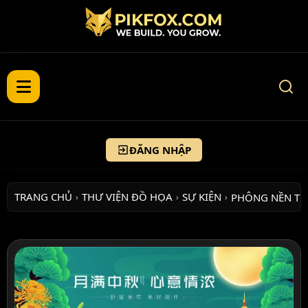
ĐĂNG NHẬP
TRANG CHỦ
THƯ VIỆN ĐỒ HỌA
SỰ KIỆN
PHÔNG NỀN T
›
›
›