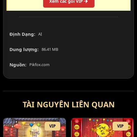
Xem các gói VIP
Định Dạng:
AI
Dung lượng:
86.41 MB
Nguồn:
Pikfox.com
TÀI NGUYÊN LIÊN QUAN
VIP
VIP