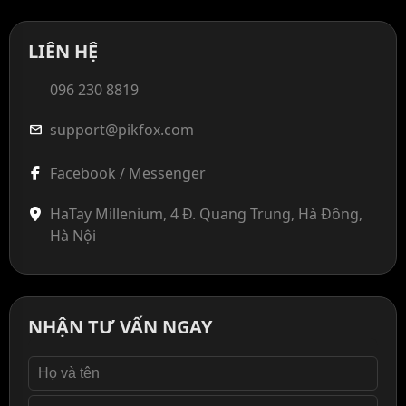
LIÊN HỆ
096 230 8819
support@pikfox.com
mail
Facebook / Messenger
HaTay Millenium, 4 Đ. Quang Trung, Hà Đông,
Hà Nội
NHẬN TƯ VẤN NGAY