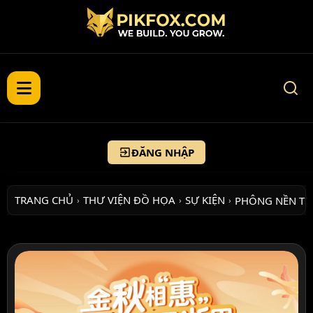
ĐĂNG NHẬP
TRANG CHỦ
THƯ VIỆN ĐỒ HỌA
SỰ KIỆN
PHÔNG NỀN T
›
›
›