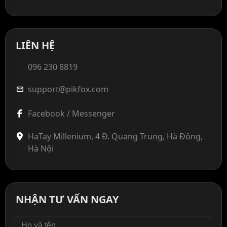
LIÊN HỆ
096 230 8819
support@pikfox.com
mail
Facebook / Messenger
HaTay Millenium, 4 Đ. Quang Trung, Hà Đông,
Hà Nội
NHẬN TƯ VẤN NGAY