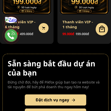
Thanh viên VIP -
Thanh viên VIP -
6 tháng
1 tháng
local_mall
199.000đ
499.000đ
99.000đ
199.000đ
Sẵn sàng bắt đầu dự án
của bạn
Đừng chờ đợi, hãy để Pikfox giúp bạn tạo ra website và
tài nguyên để bứt phá doanh thu ngay hôm nay!
Đặt dịch vụ ngay