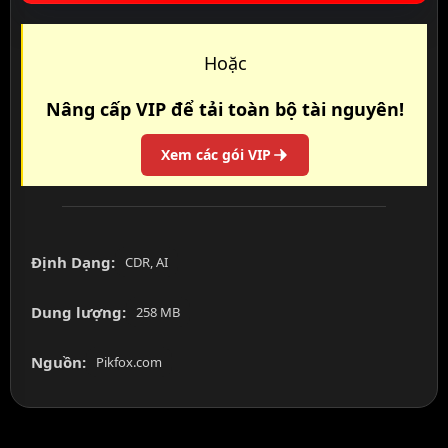
Hoặc
Nâng cấp VIP để tải toàn bộ tài nguyên!
Xem các gói VIP
Định Dạng:
CDR, AI
Dung lượng:
258 MB
Nguồn:
Pikfox.com