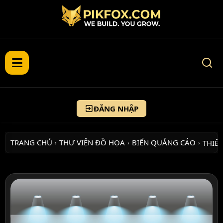
ĐĂNG NHẬP
TRANG CHỦ
THƯ VIỆN ĐỒ HỌA
BIỂN QUẢNG CÁO
THIẾT
›
›
›