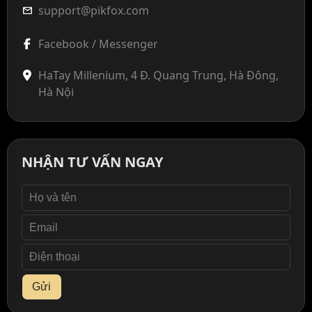
support@pikfox.com
mail
Facebook / Messenger
HaTay Millenium, 4 Đ. Quang Trung, Hà Đông,
Hà Nội
NHẬN TƯ VẤN NGAY
Gửi