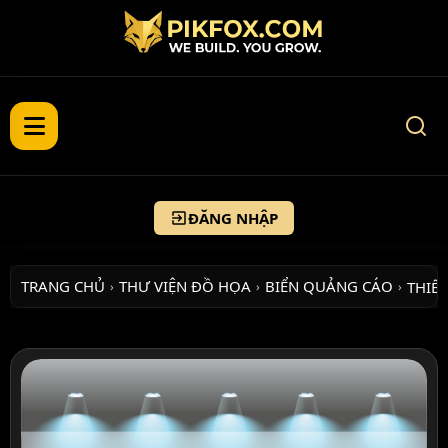
ĐĂNG NHẬP
TRANG CHỦ
THƯ VIỆN ĐỒ HỌA
BIỂN QUẢNG CÁO
THIẾT
›
›
›