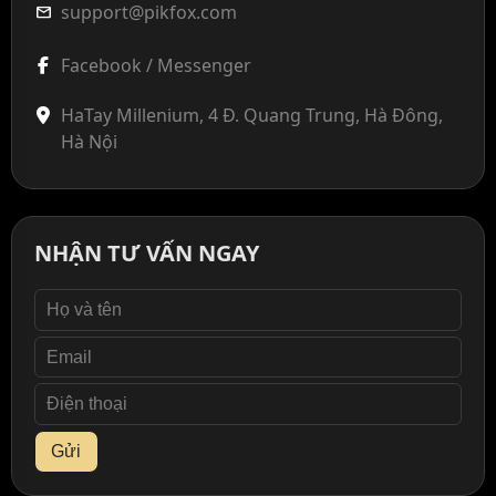
support@pikfox.com
mail
Facebook / Messenger
HaTay Millenium, 4 Đ. Quang Trung, Hà Đông,
Hà Nội
NHẬN TƯ VẤN NGAY
Gửi