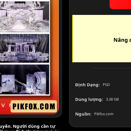
Nâng c
Định Dạng:
PSD
Dung lượng:
3.38 GB
Nguồn:
Pikfox.com
nguyên. Người dùng cần tự