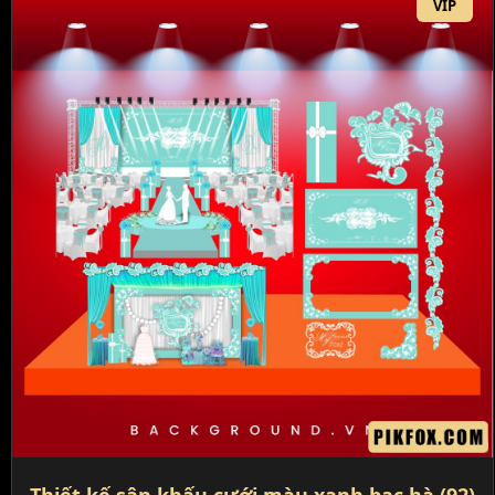
VIP
Thiết kế sân khấu cưới màu xanh bạc hà (92)