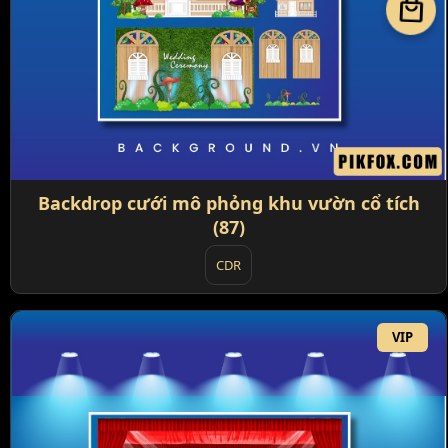
local_mall
Backdrop cưới mô phỏng khu vườn cổ tích
(87)
CDR
VIP