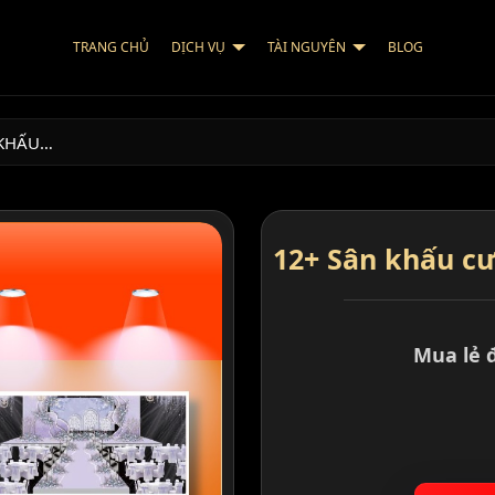
TRANG CHỦ
DỊCH VỤ
TÀI NGUYÊN
BLOG
 KHẤU…
12+ Sân khấu c
Mua lẻ 