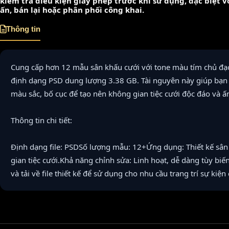
kiểm tra điều kiện giấy phép trước khi sử dụng, đặc biệt 
ấn, bán lại hoặc phân phối công khai.
Thông tin
Cung cấp hơn 12 mẫu sân khấu cưới với tone màu tím chủ đạo,
định dạng PSD dung lượng 3.38 GB. Tài nguyên này giúp bạn d
màu sắc, bố cục để tạo nên không gian tiệc cưới độc đáo và ấ
Thông tin chi tiết:
Định dạng file: PSDSố lượng mẫu: 12+Ứng dụng: Thiết kế sân
gian tiệc cưới.Khả năng chỉnh sửa: Linh hoạt, dễ dàng tùy b
và tải về file thiết kế để sử dụng cho nhu cầu trang trí sự kiện