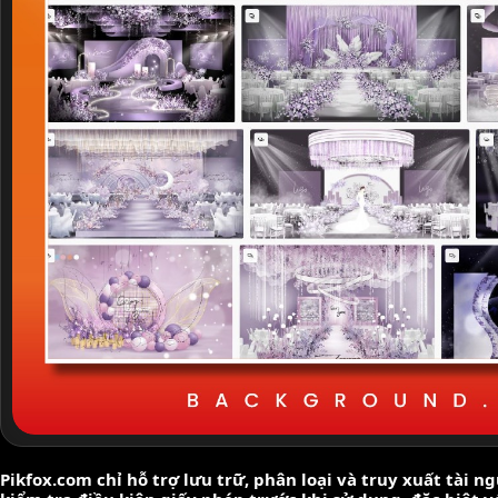
Pikfox.com chỉ hỗ trợ lưu trữ, phân loại và truy xuất tài 