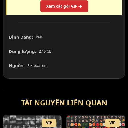
Xem các gói VIP
Định Dạng:
PNG
Dung lượng:
2.15 GB
Nguồn:
Pikfox.com
TÀI NGUYÊN LIÊN QUAN
VIP
VIP