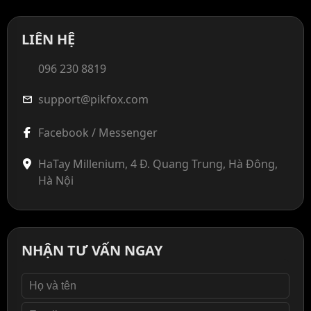
LIÊN HỆ
096 230 8819
support@pikfox.com
mail
Facebook / Messenger
HaTay Millenium, 4 Đ. Quang Trung, Hà Đông,
Hà Nội
NHẬN TƯ VẤN NGAY