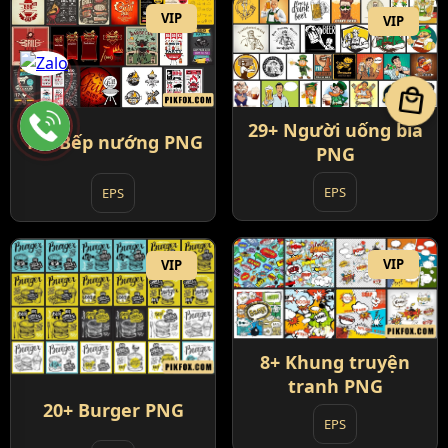
VIP
VIP
local_mall
29+ Người uống bia
15+ Bếp nướng PNG
PNG
EPS
EPS
VIP
VIP
8+ Khung truyện
tranh PNG
20+ Burger PNG
EPS