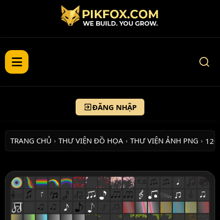
ĐĂNG NHẬP
TRANG CHỦ
THƯ VIỆN ĐỒ HỌA
THƯ VIỆN ẢNH PNG
120
›
›
›