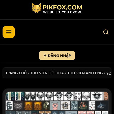
ĐĂNG NHẬP
TRANG CHỦ
THƯ VIỆN ĐỒ HỌA
THƯ VIỆN ẢNH PNG
92+
›
›
›