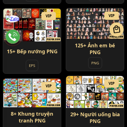
VIP
VIP
local_mall
125+ Ảnh em bé
15+ Bếp nướng PNG
PNG
PNG
EPS
VIP
VIP
8+ Khung truyện
29+ Người uống bia
tranh PNG
PNG