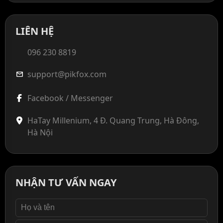
LIÊN HỆ
096 230 8819
support@pikfox.com
mail
Facebook / Messenger
HaTay Millenium, 4 Đ. Quang Trung, Hà Đông,
Hà Nội
NHẬN TƯ VẤN NGAY