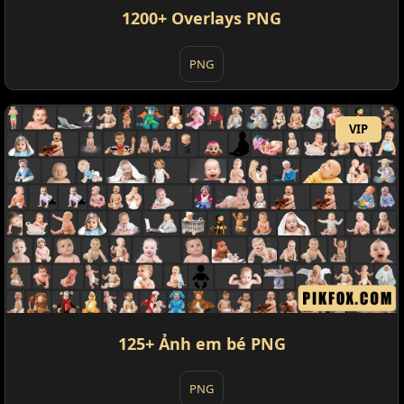
1200+ Overlays PNG
PNG
VIP
125+ Ảnh em bé PNG
PNG