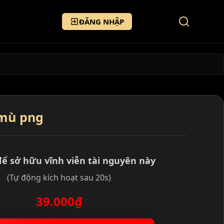
ĐĂNG NHẬP
 mù png
để sở hữu vĩnh viễn tài nguyên này
(Tự động kích hoạt sau 20s)
39.000₫