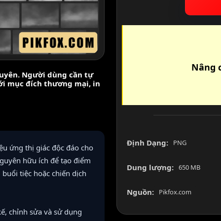
Nâng c
nguyên. Người dùng cần tự
với mục đích thương mại, in
Định Dạng:
PNG
u ứng thị giác độc đáo cho
nguyên hữu ích để tạo điểm
Dung lượng:
650 MB
buổi tiệc hoặc chiến dịch
Nguồn:
Pikfox.com
kế, chỉnh sửa và sử dụng