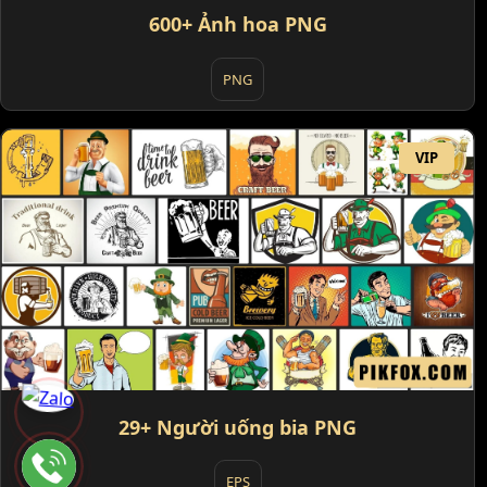
600+ Ảnh hoa PNG
PNG
VIP
29+ Người uống bia PNG
EPS