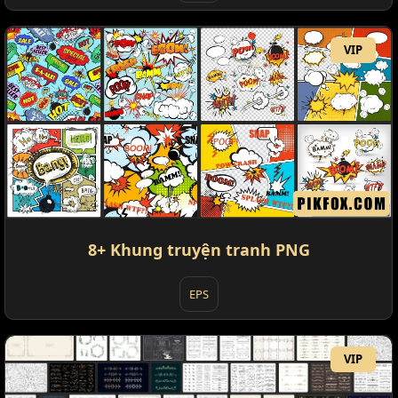
VIP
8+ Khung truyện tranh PNG
EPS
VIP