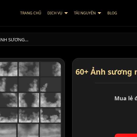
TRANG CHỦ
DỊCH VỤ
TÀI NGUYÊN
BLOG
ẢNH SƯƠNG…
60+ Ảnh sương
Mua lẻ 