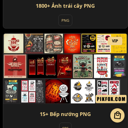
1800+ Ảnh trái cây PNG
PNG
VIP
local_mall
15+ Bếp nướng PNG