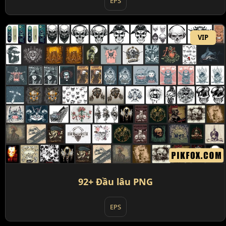
EPS
VIP
92+ Đầu lâu PNG
EPS