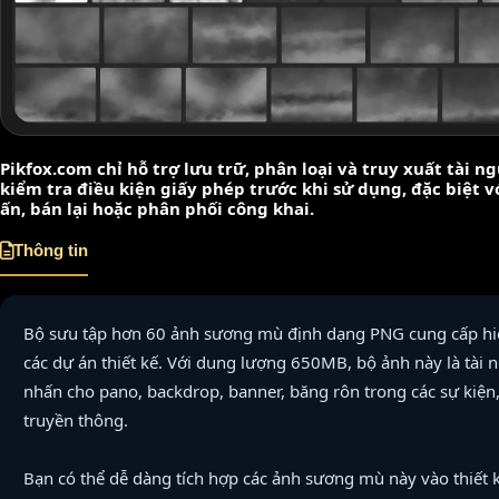
Pikfox.com chỉ hỗ trợ lưu trữ, phân loại và truy xuất tài 
kiểm tra điều kiện giấy phép trước khi sử dụng, đặc biệt 
ấn, bán lại hoặc phân phối công khai.
Thông tin
Bộ sưu tập hơn 60 ảnh sương mù định dạng PNG cung cấp hiệ
các dự án thiết kế. Với dung lượng 650MB, bộ ảnh này là tài 
nhấn cho pano, backdrop, banner, băng rôn trong các sự kiện, 
truyền thông.
Bạn có thể dễ dàng tích hợp các ảnh sương mù này vào thiết 