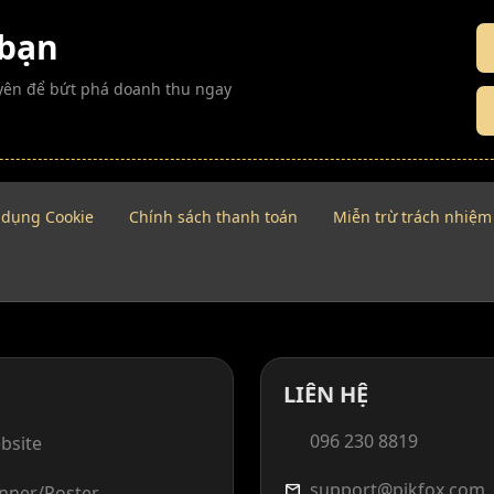
 bạn
guyên để bứt phá doanh thu ngay
 dụng Cookie
Chính sách thanh toán
Miễn trừ trách nhiệm
LIÊN HỆ
096 230 8819
bsite
support@pikfox.com
mail
anner/Poster