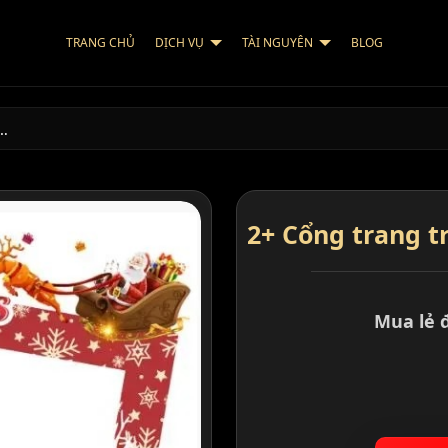
TRANG CHỦ
DỊCH VỤ
TÀI NGUYÊN
BLOG
…
2+ Cổng trang tr
Mua lẻ 