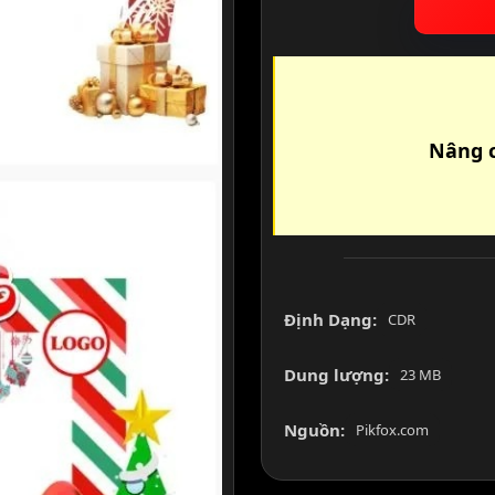
Nâng c
Định Dạng:
CDR
Dung lượng:
23 MB
Nguồn:
Pikfox.com