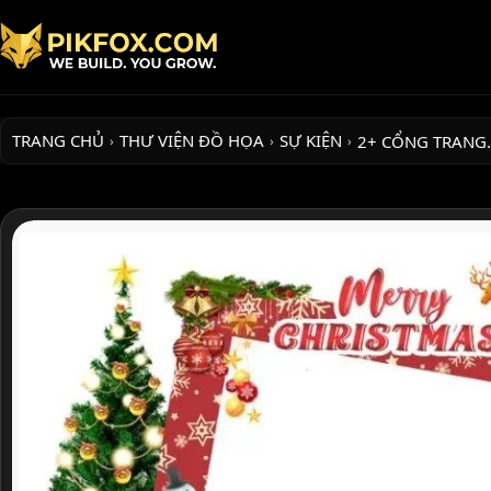
TRANG CHỦ
THƯ VIỆN ĐỒ HỌA
SỰ KIỆN
2+ CỔNG TRANG
›
›
›