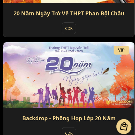
20 Năm Ngày Trở Về THPT Phan Bội Châu
CDR
VIP
Backdrop - Phông Họp Lớp 20 Năm
local_mall
CDR