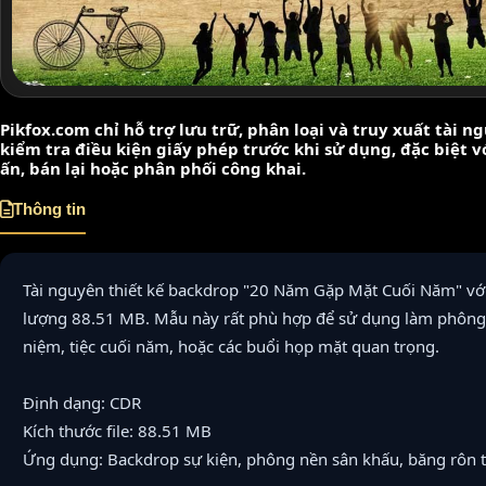
Pikfox.com chỉ hỗ trợ lưu trữ, phân loại và truy xuất tài 
kiểm tra điều kiện giấy phép trước khi sử dụng, đặc biệt 
ấn, bán lại hoặc phân phối công khai.
Thông tin
Tài nguyên thiết kế backdrop "20 Năm Gặp Mặt Cuối Năm" với
lượng 88.51 MB. Mẫu này rất phù hợp để sử dụng làm phông 
niệm, tiệc cuối năm, hoặc các buổi họp mặt quan trọng.
Định dạng: CDR
Kích thước file: 88.51 MB
Ứng dụng: Backdrop sự kiện, phông nền sân khấu, băng rôn 