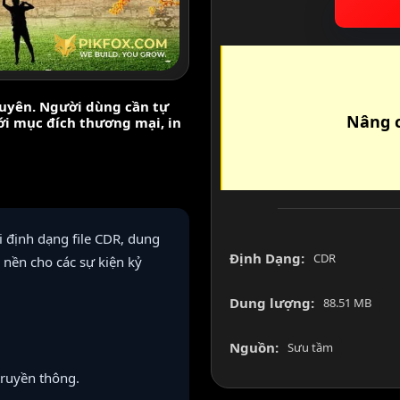
nguyên. Người dùng cần tự
Nâng c
với mục đích thương mại, in
 định dạng file CDR, dung
Định Dạng:
CDR
nền cho các sự kiện kỷ
Dung lượng:
88.51 MB
Nguồn:
Sưu tầm
truyền thông.