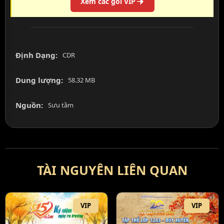
Xem các gói VIP
Định Dạng:
CDR
Dung lượng:
58.32 MB
Nguồn:
Sưu tầm
TÀI NGUYÊN LIÊN QUAN
VIP
VIP