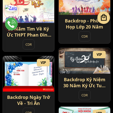
local_mall
Backdrop - Phông
Họp Lớp 20 Năm
35 Năm Tìm Về Ký
Ức THPT Phan Đình
CDR
Phùng
CDR
VIP
VIP
Backdrop Kỷ Niệm
30 Năm Ký Ức Tuổi
Học Trò
CDR
Backdrop Ngày Trở
Về - Tri Ân
CDR