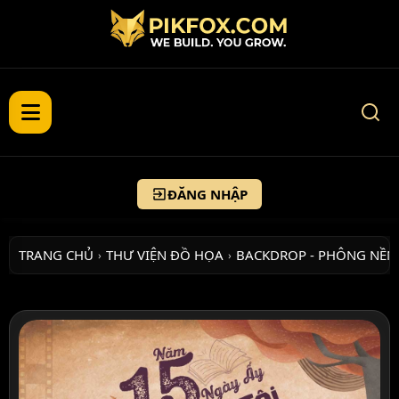
ĐĂNG NHẬP
TRANG CHỦ
THƯ VIỆN ĐỒ HỌA
BACKDROP - PHÔNG NỀN
›
›