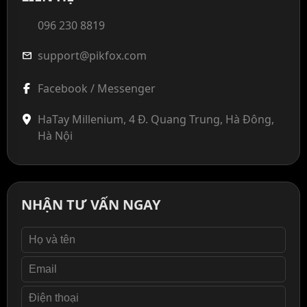
096 230 8819
support@pikfox.com
mail
Facebook / Messenger
HaTay Millenium, 4 Đ. Quang Trung, Hà Đông,
Hà Nội
NHẬN TƯ VẤN NGAY