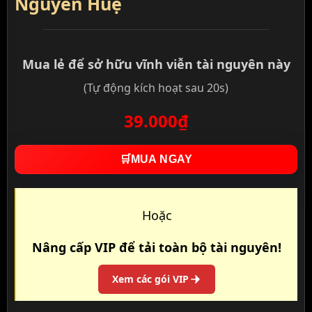
Nguyễn Huệ
Mua lẻ để sở hữu vĩnh viễn tài nguyên này
(Tự động kích hoạt sau 20s)
39.000₫
🛒
MUA NGAY
Hoặc
Nâng cấp VIP để tải toàn bộ tài nguyên!
Xem các gói VIP