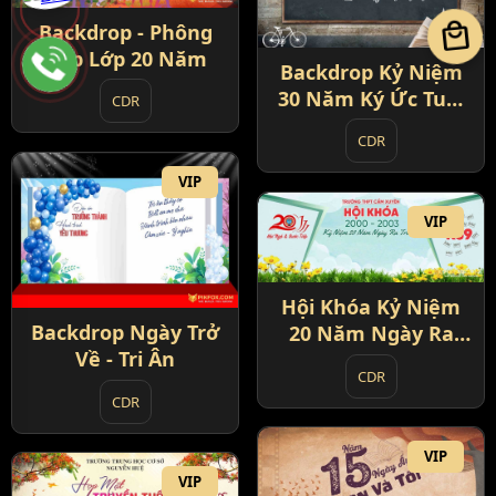
local_mall
Backdrop - Phông
Họp Lớp 20 Năm
Backdrop Kỷ Niệm
30 Năm Ký Ức Tuổi
CDR
Học Trò
CDR
VIP
VIP
Hội Khóa Kỷ Niệm
Backdrop Ngày Trở
20 Năm Ngày Ra
Về - Tri Ân
Trường
CDR
CDR
VIP
VIP