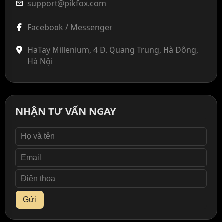
support@pikfox.com
mail
Facebook / Messenger
HaTay Millenium, 4 Đ. Quang Trung, Hà Đông,
Hà Nội
NHẬN TƯ VẤN NGAY
Gửi