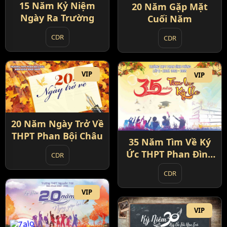
15 Năm Kỷ Niệm
20 Năm Gặp Mặt
Ngày Ra Trường
Cuối Năm
CDR
CDR
VIP
VIP
20 Năm Ngày Trở Về
THPT Phan Bội Châu
35 Năm Tìm Về Ký
Ức THPT Phan Đình
CDR
Phùng
CDR
VIP
VIP