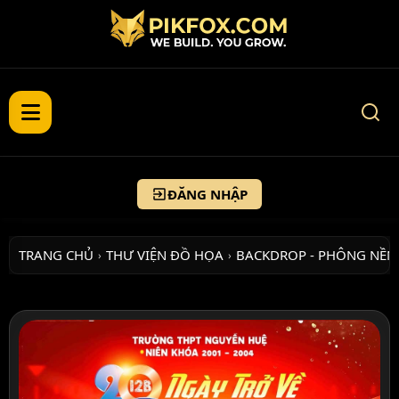
ĐĂNG NHẬP
TRANG CHỦ
THƯ VIỆN ĐỒ HỌA
BACKDROP - PHÔNG NỀN
›
›