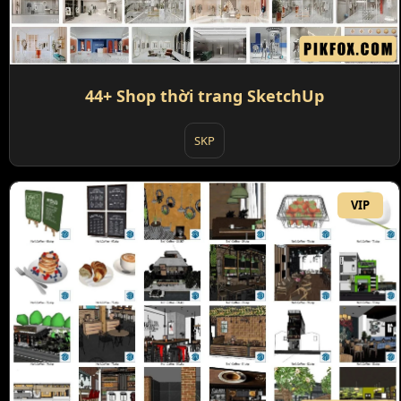
44+ Shop thời trang SketchUp
SKP
VIP