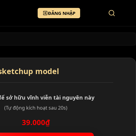
ĐĂNG NHẬP
 sketchup model
để sở hữu vĩnh viễn tài nguyên này
(Tự động kích hoạt sau 20s)
39.000₫