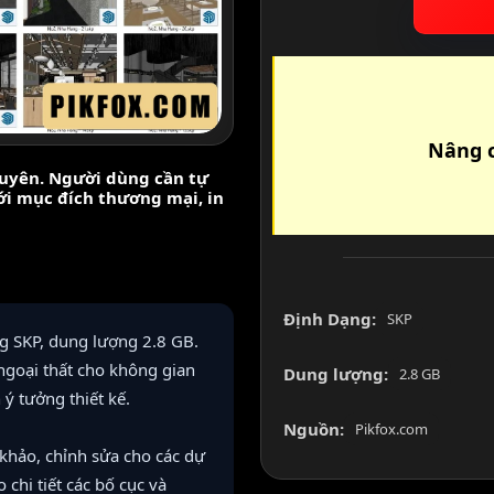
Nâng c
nguyên. Người dùng cần tự
với mục đích thương mại, in
Định Dạng:
SKP
g SKP, dung lượng 2.8 GB.
 ngoại thất cho không gian
Dung lượng:
2.8 GB
 ý tưởng thiết kế.
Nguồn:
Pikfox.com
khảo, chỉnh sửa cho các dự
 chi tiết các bố cục và