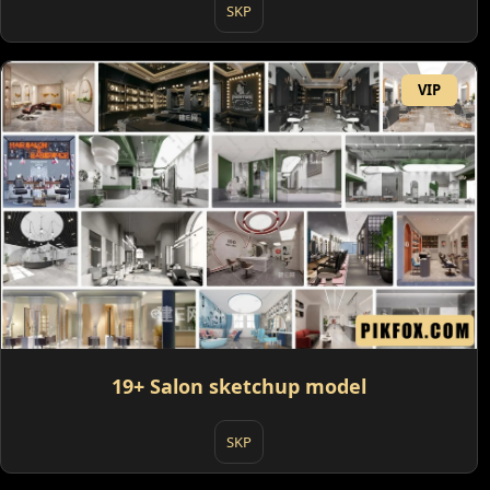
SKP
VIP
19+ Salon sketchup model
SKP