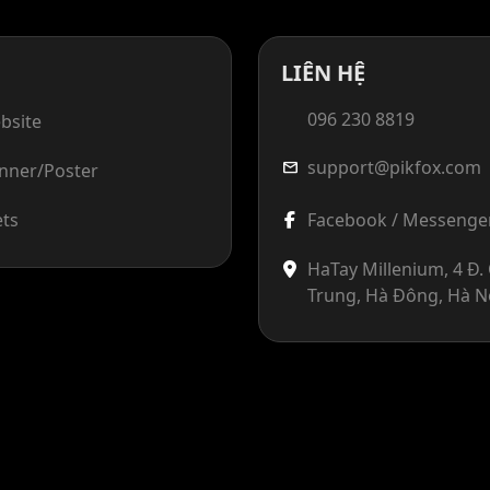
LIÊN HỆ
096 230 8819
bsite
support@pikfox.com
mail
anner/Poster
ets
Facebook / Messenge
HaTay Millenium, 4 Đ
Trung, Hà Đông, Hà N