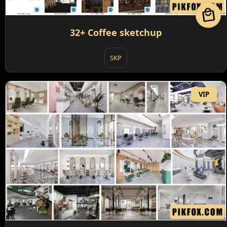
local_mall
32+ Coffee sketchup
SKP
VIP