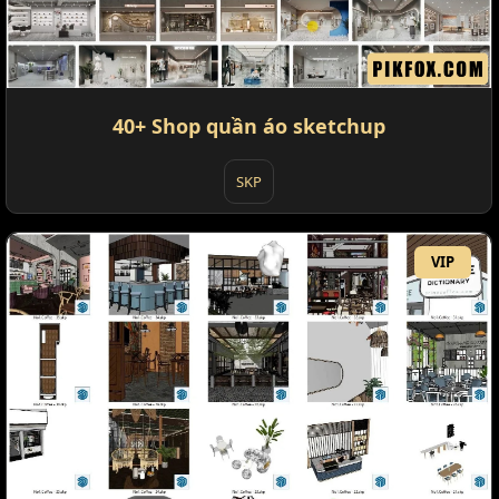
40+ Shop quần áo sketchup
SKP
VIP