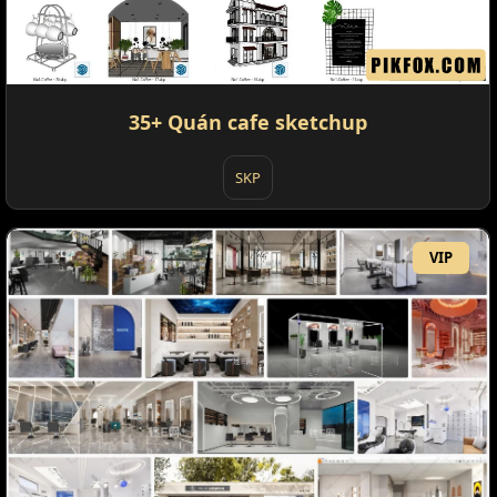
35+ Quán cafe sketchup
SKP
VIP