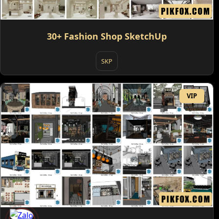
30+ Fashion Shop SketchUp
SKP
VIP