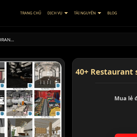
TRANG CHỦ
DỊCH VỤ
TÀI NGUYÊN
BLOG
AURAN…
40+ Restaurant
Mua lẻ 