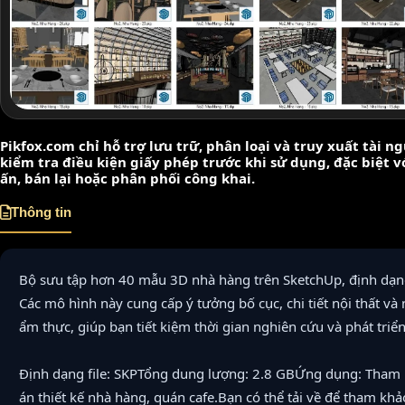
Pikfox.com chỉ hỗ trợ lưu trữ, phân loại và truy xuất tài 
kiểm tra điều kiện giấy phép trước khi sử dụng, đặc biệt 
ấn, bán lại hoặc phân phối công khai.
Thông tin
Bộ sưu tập hơn 40 mẫu 3D nhà hàng trên SketchUp, định dạn
Các mô hình này cung cấp ý tưởng bố cục, chi tiết nội thất và
ẩm thực, giúp bạn tiết kiệm thời gian nghiên cứu và phát triển
Định dạng file: SKPTổng dung lượng: 2.8 GBỨng dụng: Tham 
án thiết kế nhà hàng, quán cafe.Bạn có thể tải về để tham khảo