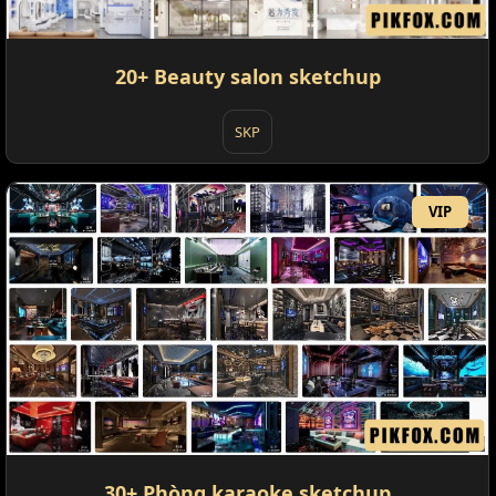
20+ Beauty salon sketchup
SKP
VIP
30+ Phòng karaoke sketchup