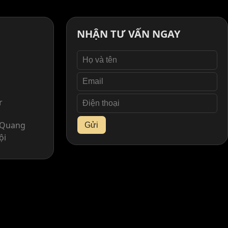
NHẬN TƯ VẤN NGAY
r
. Quang
Gửi
ội