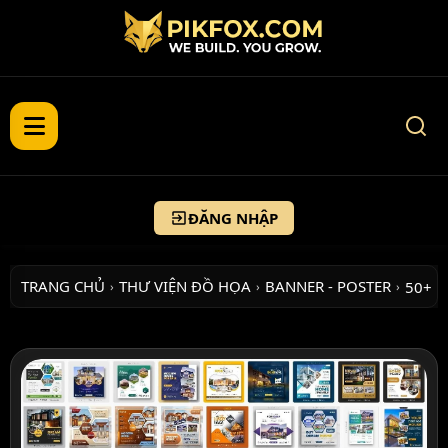
ĐĂNG NHẬP
TRANG CHỦ
THƯ VIỆN ĐỒ HỌA
BANNER - POSTER
50+ 
›
›
›