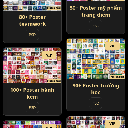
50+ Poster mỹ phẩm
trang điểm
80+ Poster
teamwork
PSD
PSD
VIP
VIP
90+ Poster trường
100+ Poster bánh
học
kem
PSD
PSD
VIP