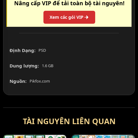
Nâng cấp VIP để tải toàn bộ tài nguyên!
Xem các gói VIP
Định Dạng:
PSD
Dung lượng:
1.6 GB
Nguồn:
Pikfox.com
TÀI NGUYÊN LIÊN QUAN