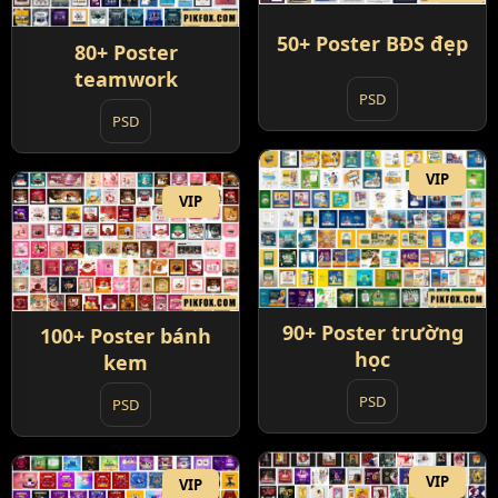
50+ Poster BĐS đẹp
80+ Poster
teamwork
PSD
PSD
VIP
VIP
90+ Poster trường
100+ Poster bánh
học
kem
PSD
PSD
VIP
VIP