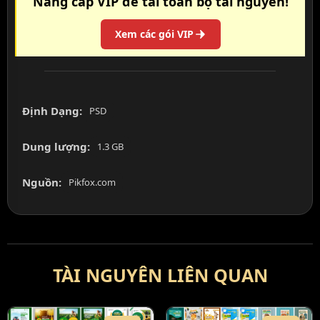
Nâng cấp VIP để tải toàn bộ tài nguyên!
Xem các gói VIP
Định Dạng:
PSD
Dung lượng:
1.3 GB
Nguồn:
Pikfox.com
TÀI NGUYÊN LIÊN QUAN