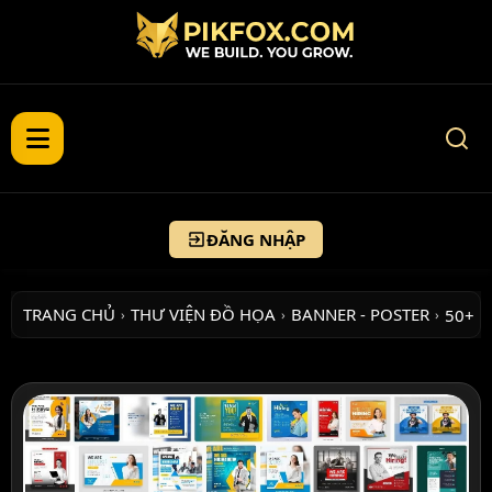
ĐĂNG NHẬP
TRANG CHỦ
THƯ VIỆN ĐỒ HỌA
BANNER - POSTER
50+ P
›
›
›