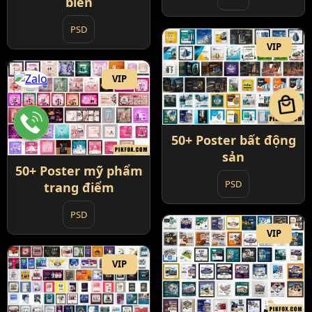
biển
PSD
VIP
VIP
local_mall
50+ Poster bất động
sản
50+ Poster mỹ phẩm
PSD
trang điểm
PSD
VIP
VIP