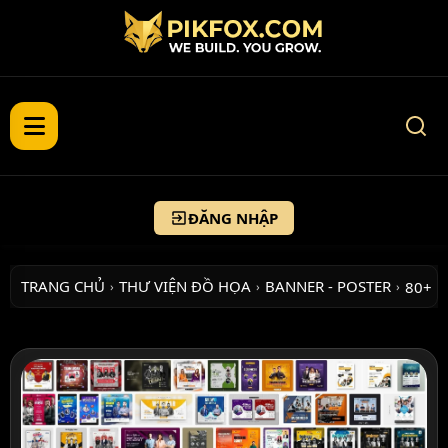
ĐĂNG NHẬP
TRANG CHỦ
THƯ VIỆN ĐỒ HỌA
BANNER - POSTER
80+ P
›
›
›