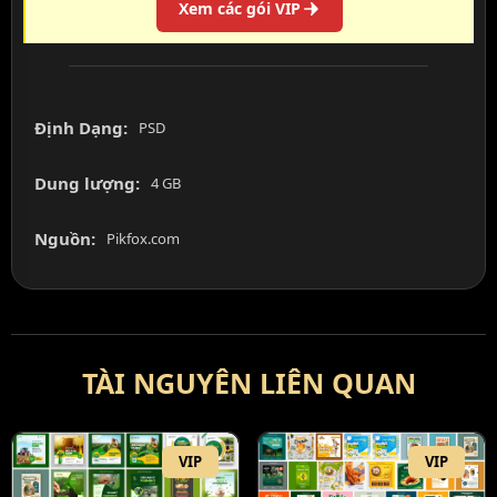
Xem các gói VIP
Định Dạng:
PSD
Dung lượng:
4 GB
Nguồn:
Pikfox.com
TÀI NGUYÊN LIÊN QUAN
VIP
VIP