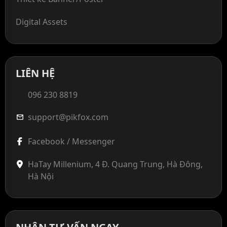
Digital Assets
LIÊN HỆ
096 230 8819
support@pikfox.com
mail
Facebook / Messenger
HaTay Millenium, 4 Đ. Quang Trung, Hà Đông,
Hà Nội