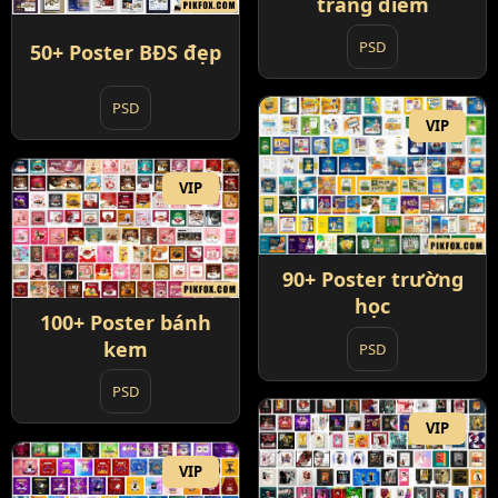
trang điểm
PSD
50+ Poster BĐS đẹp
PSD
VIP
VIP
90+ Poster trường
học
100+ Poster bánh
kem
PSD
PSD
VIP
VIP